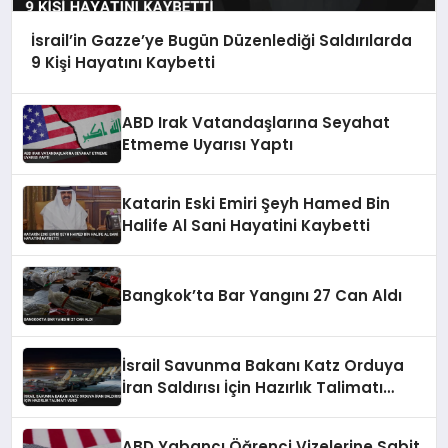
İsrail’in Gazze’ye Bugün Düzenlediği Saldırılarda
9 Kişi Hayatını Kaybetti
ABD Irak Vatandaşlarına Seyahat
Etmeme Uyarısı Yaptı
Katarin Eski Emiri Şeyh Hamed Bin
Halife Al Sani Hayatini Kaybetti
Bangkok’ta Bar Yangını 27 Can Aldı
İsrail Savunma Bakanı Katz Orduya
İran Saldırısı İçin Hazırlık Talimatı
Verdi
ABD Yabancı Öğrenci Vizelerine Sabit