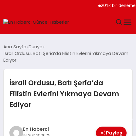
20’lik bir deneme olsun
GÜNDEM
Ana Sayfa
Dünya
İsrail Ordusu, Batı Şeria’da Filistin Evlerini Yıkmaya Devam
SPOR
Ediyor
SAĞLIK
İsrail Ordusu, Batı Şeria’da
TEKNOLOJI
Filistin Evlerini Yıkmaya Devam
Ediyor
MAGAZIN
DÜNYA
En Haberci
Paylaş
18 Şubat 2025