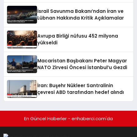
İsrail Savunma Bakanı’ndan İran ve
Lübnan Hakkında Kritik Açıklamalar
Avrupa Birliği nüfusu 452 milyona
yükseldi
Macaristan Başbakanı Peter Magyar
NATO Zirvesi Öncesi İstanbul’u Gezdi
İran: Buşehr Nükleer Santralinin
çevresi ABD tarafından hedef alındı
En Güncel Haberler - enhaberci.com'da