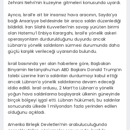
Zehrani Nehri’nin kuzeyine gitmeleri konusunda uyardı.
Ayrıca, İsrail’e ait bir insansız hava aracının, Sayda’ya
bağlı Ansariyye beldesinde bir araca saldırı düzenlediği
bildirildi. İran Silahlı Kuvvetleri’nin savaşı yürüten birimi
olan Hatemu’l Enbiya Karargahı, İsrail’e yönelik askeri
operasyonların durdurulduğunu duyurdu ancak
Lübnan’a yönelik saldırıların sürmesi durumunda daha
güçlü karşılık verileceği uyarısında bulundu.
İsrail basınında yer alan haberlere göre, Başbakan
Binyamin Netanyahu’nun ABD Başkanı Donald Trump’ın
talebi üzerine İran’a saldırıları durdurmayı kabul ettiği
ancak Lübnan’a yönelik saldırılarına devam edeceği
iddia edildi. İsrail ordusu, 2 Mart’ta Lübnan’a yönelik
yoğun hava saldırılarına başlayarak ülkenin güneyinde
birçok bölgeyi işgal etti. Lübnan hükümeti, bu saldırılar
sonucunda ülkede 1 milyondan fazla yerinden edilen
olduğunu açıkladı.
Amerika Birleşik Devletleri’nin arabuluculuğunda