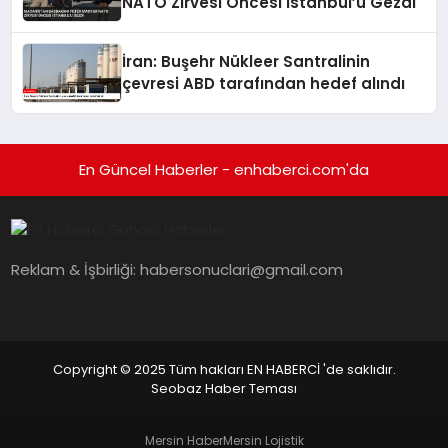
NATO Zirvesi Öncesi İstanbul’u Gezdi
İran: Buşehr Nükleer Santralinin
çevresi ABD tarafından hedef alındı
En Güncel Haberler - enhaberci.com'da
Reklam & İşbirliği:
habersonuclari@gmail.com
Copyright © 2025 Tüm hakları EN HABERCİ 'de saklıdır.
Seobaz Haber Teması
Mersin Haber
Mersin Lojistik