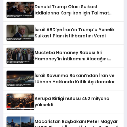
Donald Trump Olası Suikast
İddialarına Karşı İran İçin Talimat
Verdi
İsrail ABD’ye İran’ın Trump’a Yönelik
Suikast Planı İstihbaratını Verdi
Mücteba Hamaney Babası Ali
Hamaney’in İntikamını Alacağını
Duyurdu
İsrail Savunma Bakanı’ndan İran ve
Lübnan Hakkında Kritik Açıklamalar
Avrupa Birliği nüfusu 452 milyona
yükseldi
Macaristan Başbakanı Peter Magyar