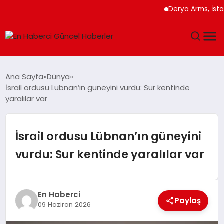
Derya Arms, İstanbul 
GÜNDEM
Ana Sayfa
Dünya
İsrail ordusu Lübnan’ın güneyini vurdu: Sur kentinde
SPOR
yaralılar var
SAĞLIK
İsrail ordusu Lübnan’ın güneyini
TEKNOLOJI
vurdu: Sur kentinde yaralılar var
MAGAZIN
En Haberci
DÜNYA
Paylaş
09 Haziran 2026