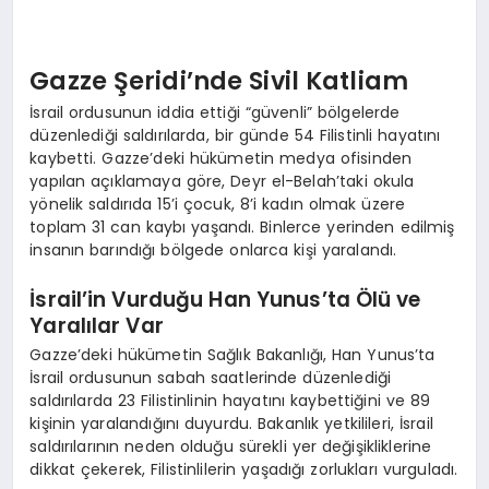
EKONOMI
EĞITIM
Gazze Şeridi’nde Sivil Katliam
İsrail ordusunun iddia ettiği “güvenli” bölgelerde
SIYASET
düzenlediği saldırılarda, bir günde 54 Filistinli hayatını
kaybetti. Gazze’deki hükümetin medya ofisinden
yapılan açıklamaya göre, Deyr el-Belah’taki okula
yönelik saldırıda 15’i çocuk, 8’i kadın olmak üzere
toplam 31 can kaybı yaşandı. Binlerce yerinden edilmiş
insanın barındığı bölgede onlarca kişi yaralandı.
İsrail’in Vurduğu Han Yunus’ta Ölü ve
Yaralılar Var
Gazze’deki hükümetin Sağlık Bakanlığı, Han Yunus’ta
İsrail ordusunun sabah saatlerinde düzenlediği
saldırılarda 23 Filistinlinin hayatını kaybettiğini ve 89
kişinin yaralandığını duyurdu. Bakanlık yetkilileri, İsrail
saldırılarının neden olduğu sürekli yer değişikliklerine
dikkat çekerek, Filistinlilerin yaşadığı zorlukları vurguladı.