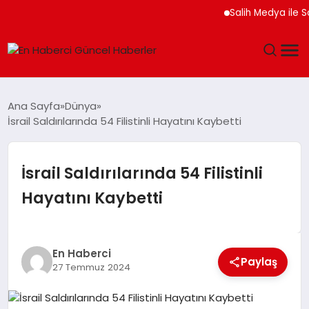
Salih Medya ile Sosya
GÜNDEM
Ana Sayfa
Dünya
İsrail Saldırılarında 54 Filistinli Hayatını Kaybetti
SPOR
SAĞLIK
İsrail Saldırılarında 54 Filistinli
Hayatını Kaybetti
TEKNOLOJI
MAGAZIN
En Haberci
Paylaş
27 Temmuz 2024
DÜNYA