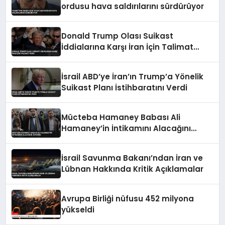
ordusu hava saldırılarını sürdürüyor
Donald Trump Olası Suikast
İddialarına Karşı İran İçin Talimat
Verdi
İsrail ABD’ye İran’ın Trump’a Yönelik
Suikast Planı İstihbaratını Verdi
Mücteba Hamaney Babası Ali
Hamaney’in İntikamını Alacağını
Duyurdu
İsrail Savunma Bakanı’ndan İran ve
Lübnan Hakkında Kritik Açıklamalar
Avrupa Birliği nüfusu 452 milyona
yükseldi