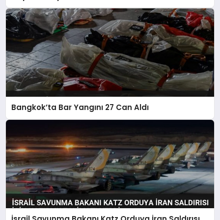
Bangkok’ta Bar Yangını 27 Can Aldı
İsrail Savunma Bakanı Katz Orduya İran Saldırısı