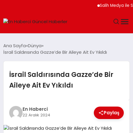
Salih Medya ile Sosya
GÜNDEM
Ana Sayfa
Dünya
İsrail Saldırısında Gazze’de Bir Aileye Ait Ev Yıkıldı
SPOR
SAĞLIK
İsrail Saldırısında Gazze’de Bir
Aileye Ait Ev Yıkıldı
TEKNOLOJI
MAGAZIN
En Haberci
Paylaş
22 Aralık 2024
DÜNYA