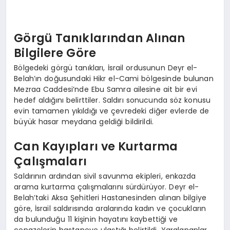
EKONOMI
EĞITIM
Görgü Tanıklarından Alınan
Bilgilere Göre
SIYASET
Bölgedeki görgü tanıkları, İsrail ordusunun Deyr el-
Belah’ın doğusundaki Hikr el-Cami bölgesinde bulunan
Mezraa Caddesi’nde Ebu Samra ailesine ait bir evi
hedef aldığını belirttiler. Saldırı sonucunda söz konusu
evin tamamen yıkıldığı ve çevredeki diğer evlerde de
büyük hasar meydana geldiği bildirildi.
Can Kayıpları ve Kurtarma
Çalışmaları
Saldırının ardından sivil savunma ekipleri, enkazda
arama kurtarma çalışmalarını sürdürüyor. Deyr el-
Belah’taki Aksa Şehitleri Hastanesinden alınan bilgiye
göre, İsrail saldırısında aralarında kadın ve çocukların
da bulunduğu 11 kişinin hayatını kaybettiği ve