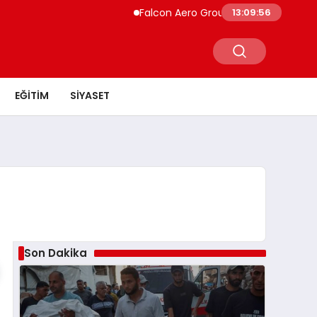
Falcon Aero Group, Küresel Havacılık Teda
13:09:57
EĞITIM
SIYASET
Son Dakika