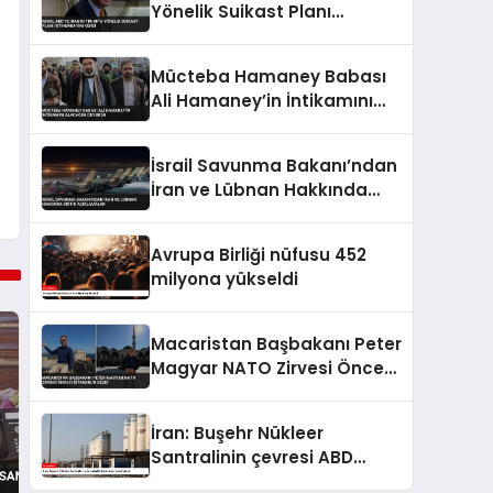
Yönelik Suikast Planı
İstihbaratını Verdi
Mücteba Hamaney Babası
Ali Hamaney’in İntikamını
Alacağını Duyurdu
İsrail Savunma Bakanı’ndan
İran ve Lübnan Hakkında
Kritik Açıklamalar
Avrupa Birliği nüfusu 452
milyona yükseldi
Macaristan Başbakanı Peter
Magyar NATO Zirvesi Öncesi
İstanbul’u Gezdi
İran: Buşehr Nükleer
Santralinin çevresi ABD
tarafından hedef alındı