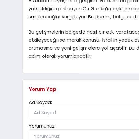
Hizbullah ile yaşanan gerginlik ve buna bağlı ol
yükseldiğini gösteriyor. Ori Gordin’in açıklamalar
sürdüreceğini vurguluyor. Bu durum, bölgedeki si
Bu gelişmelerin bölgede nasıl bir etki yaratacağı
etkileyeceği ise merak konusu. İsrail’in yedek 
artmasına ve yeni gelişmelere yol açabilir. Bu 
adım olarak yorumlanabilir.
Yorum Yap
Ad Soyad:
Yorumunuz: