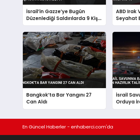
İsrail’in Gazze’ye Bugün
ABD Irak
Düzenlediği Saldırılarda 9 Kişi
Seyahat 
Hayatını Kaybetti
Bangkok’ta Bar Yangını 27
İsrail Sa
Can Aldı
Orduya İra
Hazırlık T
En Güncel Haberler - enhaberci.com'da