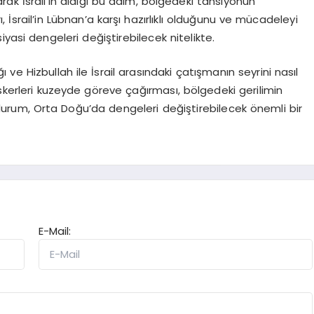
arak İsrail’in aldığı bu adım, bölgedeki tansiyonun
ı, İsrail’in Lübnan’a karşı hazırlıklı olduğunu ve mücadeleyi
yasi dengeleri değiştirebilecek nitelikte.
 ve Hizbullah ile İsrail arasındaki çatışmanın seyrini nasıl
askerleri kuzeyde göreve çağırması, bölgedeki gerilimin
durum, Orta Doğu’da dengeleri değiştirebilecek önemli bir
E-Mail: