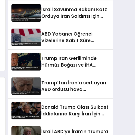
İsrail Savunma Bakanı Katz
Orduya İran Saldırısı İçin
Hazırlık Talimatı Verdi
ABD Yabancı Öğrenci
Vizelerine Sabit Süre
Sınırlaması Getirdi
Trump İran Geriliminde
Hürmüz Boğazı ve İHA
Saldırısı Açıklaması
Trump’tan İran’a sert uyarı
ABD ordusu hava
saldırılarını sürdürüyor
Donald Trump Olası Suikast
İddialarına Karşı İran İçin
Talimat Verdi
İsrail ABD’ye İran’ın Trump’a