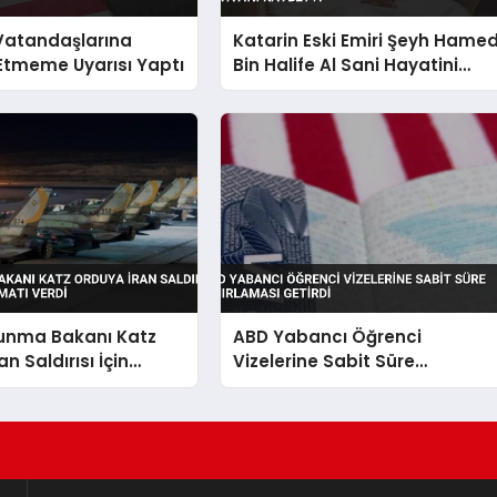
 Vatandaşlarına
Katarin Eski Emiri Şeyh Hame
Etmeme Uyarısı Yaptı
Bin Halife Al Sani Hayatini
Kaybetti
vunma Bakanı Katz
ABD Yabancı Öğrenci
n Saldırısı İçin
Vizelerine Sabit Süre
alimatı Verdi
Sınırlaması Getirdi