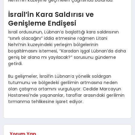
Nehri’nin kuzeyine geçmeleri çağrısında bulundu.
İsrail’in Kara Saldırısı ve
Genişleme Endişesi
İsrail ordusunun, Lübnan’a başlattığı kara saldırısının
“sınırlı olacağını” iddia etmesine rağmen Litani
Nehri’nin kuzeyindeki yerleşim bölgelerinin
boşaltılmasını istemesi, “Karadan işgal Lübnan’da daha
geniş bir alana mı yayılacak?” sorusunu gündeme
getirdi.
Bu gelişmeler, İsrail’in Lübnan’a yönelik saldırgan
tutumunu ve bölgedeki gerilimin artmasına neden
olan çatışma ortamını vurguluyor. Cedide Marcayun
Hastanesi’nde yaşananlar, taraflar arasındaki gerilimin
tırmanma tehlikesine işaret ediyor.
Yorum Yap