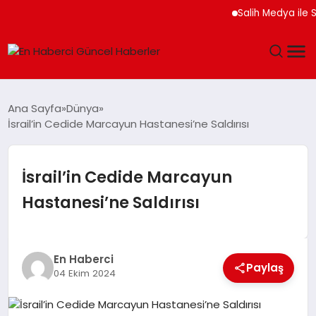
Salih Medya ile Sosya
GÜNDEM
Ana Sayfa
Dünya
İsrail’in Cedide Marcayun Hastanesi’ne Saldırısı
SPOR
SAĞLIK
İsrail’in Cedide Marcayun
Hastanesi’ne Saldırısı
TEKNOLOJI
MAGAZIN
En Haberci
Paylaş
04 Ekim 2024
DÜNYA