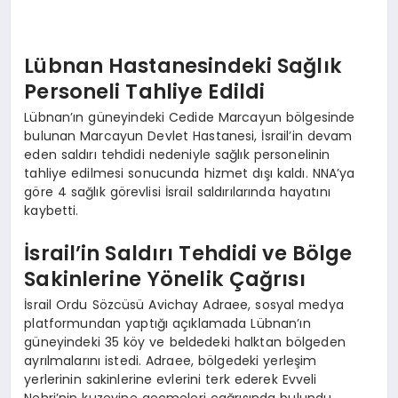
EKONOMI
EĞITIM
Lübnan Hastanesindeki Sağlık
Personeli Tahliye Edildi
SIYASET
Lübnan’ın güneyindeki Cedide Marcayun bölgesinde
bulunan Marcayun Devlet Hastanesi, İsrail’in devam
eden saldırı tehdidi nedeniyle sağlık personelinin
tahliye edilmesi sonucunda hizmet dışı kaldı. NNA’ya
göre 4 sağlık görevlisi İsrail saldırılarında hayatını
kaybetti.
İsrail’in Saldırı Tehdidi ve Bölge
Sakinlerine Yönelik Çağrısı
İsrail Ordu Sözcüsü Avichay Adraee, sosyal medya
platformundan yaptığı açıklamada Lübnan’ın
güneyindeki 35 köy ve beldedeki halktan bölgeden
ayrılmalarını istedi. Adraee, bölgedeki yerleşim
yerlerinin sakinlerine evlerini terk ederek Evveli