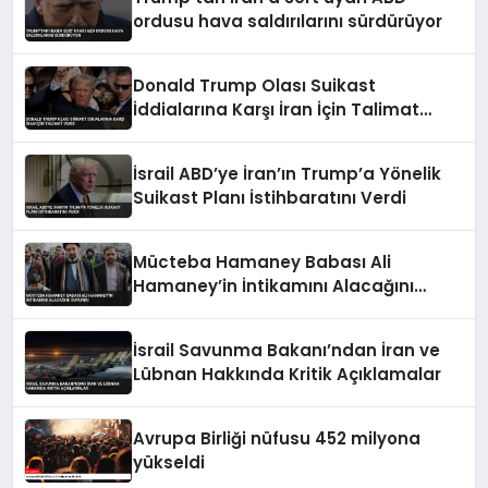
ordusu hava saldırılarını sürdürüyor
Donald Trump Olası Suikast
İddialarına Karşı İran İçin Talimat
Verdi
İsrail ABD’ye İran’ın Trump’a Yönelik
Suikast Planı İstihbaratını Verdi
Mücteba Hamaney Babası Ali
Hamaney’in İntikamını Alacağını
Duyurdu
İsrail Savunma Bakanı’ndan İran ve
Lübnan Hakkında Kritik Açıklamalar
Avrupa Birliği nüfusu 452 milyona
yükseldi