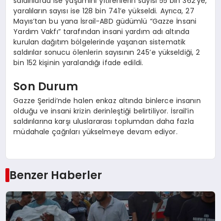
saldırılarda ise yaşamını yitirenlerin sayısı 55 bin 362’ye,
yaralıların sayısı ise 128 bin 741’e yükseldi. Ayrıca, 27
Mayıs’tan bu yana İsrail-ABD güdümlü “Gazze İnsani
Yardım Vakfı” tarafından insani yardım adı altında
kurulan dağıtım bölgelerinde yaşanan sistematik
saldırılar sonucu ölenlerin sayısının 245’e yükseldiği, 2
bin 152 kişinin yaralandığı ifade edildi.
Son Durum
Gazze Şeridi’nde halen enkaz altında binlerce insanın
olduğu ve insani krizin derinleştiği belirtiliyor. İsrail’in
saldırılarına karşı uluslararası toplumdan daha fazla
müdahale çağrıları yükselmeye devam ediyor.
Benzer Haberler