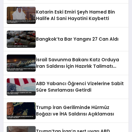
Katarin Eski Emiri Şeyh Hamed Bin
Halife Al Sani Hayatini Kaybetti
Bangkok’ta Bar Yangını 27 Can Aldı
İsrail Savunma Bakanı Katz Orduya
İran Saldırısı İçin Hazırlık Talimatı
Verdi
ABD Yabancı Öğrenci Vizelerine Sabit
Süre Sınırlaması Getirdi
Trump İran Geriliminde Hürmüz
Boğazı ve İHA Saldırısı Açıklaması
Trump’tan İran’a sert uyarı ABD