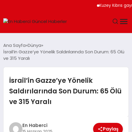
Kuzey Kıbrıs gayrimen
GÜNDEM
Ana Sayfa
Dünya
İsrail’in Gazze’ye Yönelik Saldırılarında Son Durum: 65 Ölü
SPOR
ve 315 Yaralı
SAĞLIK
İsrail’in Gazze’ye Yönelik
TEKNOLOJI
Saldırılarında Son Durum: 65 Ölü
ve 315 Yaralı
MAGAZIN
DÜNYA
En Haberci
Paylaş
15 Haziran 2025