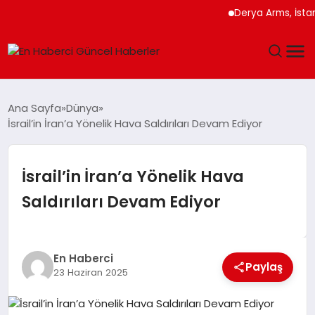
Derya Arms, İstanbul 
GÜNDEM
Ana Sayfa
Dünya
İsrail’in İran’a Yönelik Hava Saldırıları Devam Ediyor
SPOR
SAĞLIK
İsrail’in İran’a Yönelik Hava
Saldırıları Devam Ediyor
TEKNOLOJI
MAGAZIN
En Haberci
Paylaş
23 Haziran 2025
DÜNYA