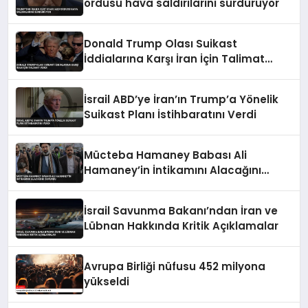
ordusu hava saldırılarını sürdürüyor
Donald Trump Olası Suikast
İddialarına Karşı İran İçin Talimat
Verdi
İsrail ABD’ye İran’ın Trump’a Yönelik
Suikast Planı İstihbaratını Verdi
Mücteba Hamaney Babası Ali
Hamaney’in İntikamını Alacağını
Duyurdu
İsrail Savunma Bakanı’ndan İran ve
Lübnan Hakkında Kritik Açıklamalar
Avrupa Birliği nüfusu 452 milyona
yükseldi