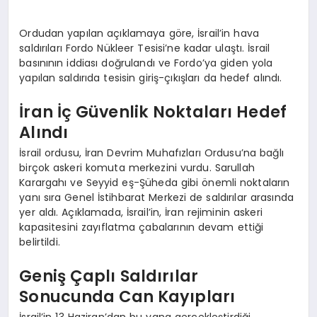
EKONOMI
Ordudan yapılan açıklamaya göre, İsrail’in hava
EĞITIM
saldırıları Fordo Nükleer Tesisi’ne kadar ulaştı. İsrail
basınının iddiası doğrulandı ve Fordo’ya giden yola
SIYASET
yapılan saldırıda tesisin giriş-çıkışları da hedef alındı.
İran İç Güvenlik Noktaları Hedef
Alındı
İsrail ordusu, İran Devrim Muhafızları Ordusu’na bağlı
birçok askeri komuta merkezini vurdu. Sarullah
Karargahı ve Seyyid eş-Şüheda gibi önemli noktaların
yanı sıra Genel İstihbarat Merkezi de saldırılar arasında
yer aldı. Açıklamada, İsrail’in, İran rejiminin askeri
kapasitesini zayıflatma çabalarının devam ettiği
belirtildi.
Geniş Çaplı Saldırılar
Sonucunda Can Kayıpları