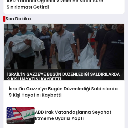
ABD Yabancı Öğrenci Vizelerine Sabit Süre
Sınırlaması Getirdi
Son Dakika
İsrail’in Gazze’ye Bugün Düzenlediği Saldırılarda
9 Kişi Hayatını Kaybetti
ABD Irak Vatandaşlarına Seyahat
Etmeme Uyarısı Yaptı