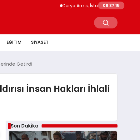
Derya Arms, İstanbul Prohunt 2026’da ye
06:37:15
EĞITIM
SIYASET
berinde Getirdi
rısı İnsan Hakları İhlali
Son Dakika