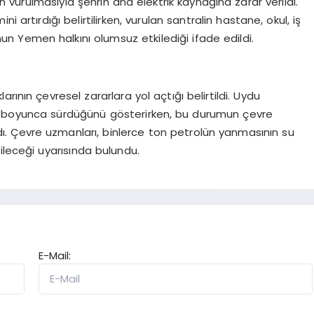
nin vurulmasıyla şehrin ana elektrik kaynağına zarar verildi.
 artırdığı belirtilirken, vurulan santralin hastane, okul, iş
un Yemen halkını olumsuz etkilediği ifade edildi.
rının çevresel zararlara yol açtığı belirtildi. Uydu
gün boyunca sürdüğünü gösterirken, bu durumun çevre
landı. Çevre uzmanları, binlerce ton petrolün yanmasının su
ileceği uyarısında bulundu.
E-Mail: