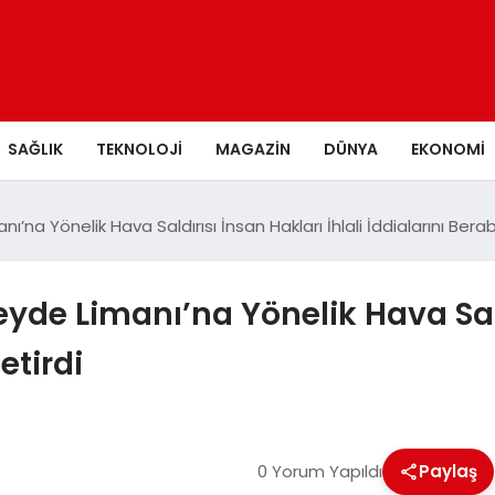
SAĞLIK
TEKNOLOJI
MAGAZIN
DÜNYA
EKONOMI
ı’na Yönelik Hava Saldırısı İnsan Hakları İhlali İddialarını Bera
yde Limanı’na Yönelik Hava Saldı
etirdi
0 Yorum Yapıldı
Paylaş