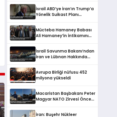
İsrail ABD’ye İran’ın Trump’a
Yönelik Suikast Planı
İstihbaratını Verdi
Mücteba Hamaney Babası
Ali Hamaney’in İntikamını
Alacağını Duyurdu
İsrail Savunma Bakanı’ndan
İran ve Lübnan Hakkında
Kritik Açıklamalar
Avrupa Birliği nüfusu 452
milyona yükseldi
Macaristan Başbakanı Peter
Magyar NATO Zirvesi Öncesi
İstanbul’u Gezdi
İran: Buşehr Nükleer