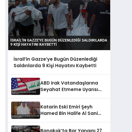
İsrail’in Gazze’ye Bugün Düzenlediği
Saldırılarda 9 Kişi Hayatını Kaybetti
ABD Irak Vatandaşlarına
Seyahat Etmeme Uyarısı
Yaptı
Katarin Eski Emiri Şeyh
Hamed Bin Halife Al Sani
Hayatini Kaybetti
Bangkok’ta Bar Yangını 27