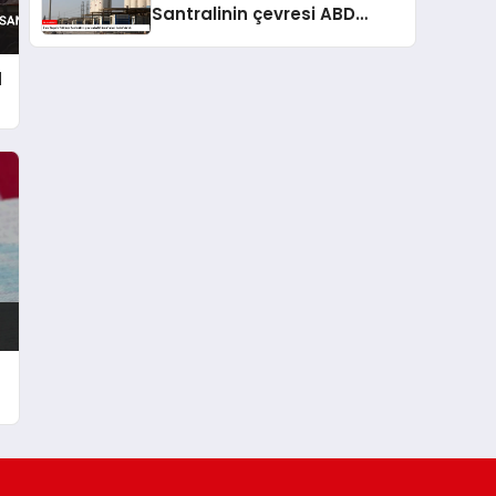
Santralinin çevresi ABD
tarafından hedef alındı
d