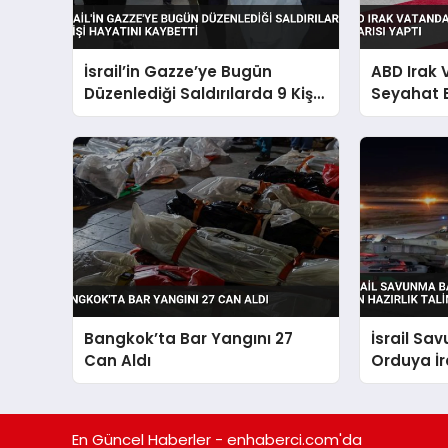
İsrail’in Gazze’ye Bugün
ABD Irak
Düzenlediği Saldırılarda 9 Kişi
Seyahat 
Hayatını Kaybetti
Bangkok’ta Bar Yangını 27
İsrail Sa
Can Aldı
Orduya İra
Hazırlık T
En Güncel Haberler - enhaberci.com'da