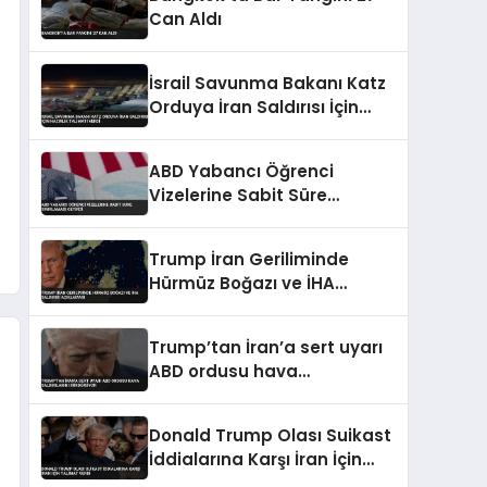
Can Aldı
İsrail Savunma Bakanı Katz
Orduya İran Saldırısı İçin
Hazırlık Talimatı Verdi
ABD Yabancı Öğrenci
Vizelerine Sabit Süre
Sınırlaması Getirdi
Trump İran Geriliminde
Hürmüz Boğazı ve İHA
Saldırısı Açıklaması
Trump’tan İran’a sert uyarı
ABD ordusu hava
saldırılarını sürdürüyor
Donald Trump Olası Suikast
İddialarına Karşı İran İçin
Talimat Verdi