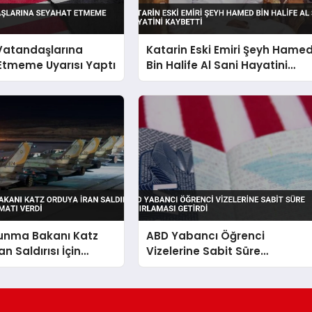
 Vatandaşlarına
Katarin Eski Emiri Şeyh Hame
Etmeme Uyarısı Yaptı
Bin Halife Al Sani Hayatini
Kaybetti
vunma Bakanı Katz
ABD Yabancı Öğrenci
n Saldırısı İçin
Vizelerine Sabit Süre
alimatı Verdi
Sınırlaması Getirdi