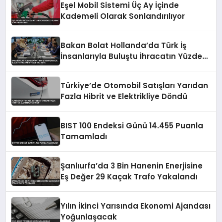
Eşel Mobil Sistemi Üç Ay İçinde
Kademeli Olarak Sonlandırılıyor
Bakan Bolat Hollanda’da Türk İş
İnsanlarıyla Buluştu İhracatın Yüzde
43’ü AB’ye
Türkiye’de Otomobil Satışları Yarıdan
Fazla Hibrit ve Elektrikliye Döndü
BIST 100 Endeksi Günü 14.455 Puanla
Tamamladı
Şanlıurfa’da 3 Bin Hanenin Enerjisine
Eş Değer 29 Kaçak Trafo Yakalandı
Yılın İkinci Yarısında Ekonomi Ajandası
Yoğunlaşacak