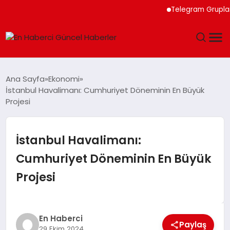
Telegram Grupları ile 
GÜNDEM
Ana Sayfa
Ekonomi
İstanbul Havalimanı: Cumhuriyet Döneminin En Büyük
SPOR
Projesi
SAĞLIK
İstanbul Havalimanı:
TEKNOLOJI
Cumhuriyet Döneminin En Büyük
Projesi
MAGAZIN
DÜNYA
En Haberci
Paylaş
29 Ekim 2024