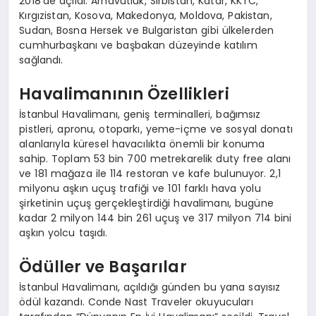
2018’de açıldı. Arnavutluk, Sırbistan, Katar, KKTC,
Kırgızistan, Kosova, Makedonya, Moldova, Pakistan,
Sudan, Bosna Hersek ve Bulgaristan gibi ülkelerden
cumhurbaşkanı ve başbakan düzeyinde katılım
sağlandı.
Havalimanının Özellikleri
İstanbul Havalimanı, geniş terminalleri, bağımsız
pistleri, apronu, otoparkı, yeme-içme ve sosyal donatı
alanlarıyla küresel havacılıkta önemli bir konuma
sahip. Toplam 53 bin 700 metrekarelik duty free alanı
ve 181 mağaza ile 114 restoran ve kafe bulunuyor. 2,1
milyonu aşkın uçuş trafiği ve 101 farklı hava yolu
şirketinin uçuş gerçekleştirdiği havalimanı, bugüne
kadar 2 milyon 144 bin 261 uçuş ve 317 milyon 714 bini
aşkın yolcu taşıdı.
Ödüller ve Başarılar
İstanbul Havalimanı, açıldığı günden bu yana sayısız
ödül kazandı. Conde Nast Traveler okuyucuları