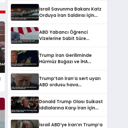
İsrail Savunma Bakanı Katz
Orduya İran Saldırısı İçin
Hazırlık Talimatı Verdi
ABD Yabancı Öğrenci
Vizelerine Sabit Süre
Sınırlaması Getirdi
Trump İran Geriliminde
Hürmüz Boğazı ve İHA
Saldırısı Açıklaması
Trump’tan İran’a sert uyarı
d
ABD ordusu hava
saldırılarını sürdürüyor
Donald Trump Olası Suikast
İddialarına Karşı İran İçin
Talimat Verdi
İsrail ABD’ye İran’ın Trump’a