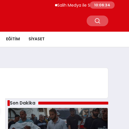
Salih Medya ile Sosyal Medya Profil Yön
10:06:34
EĞITIM
SIYASET
Son Dakika