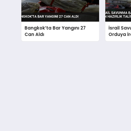
Bangkok’ta Bar Yangını 27
İsrail Sa
Can Aldı
Orduya İra
Hazırlık T