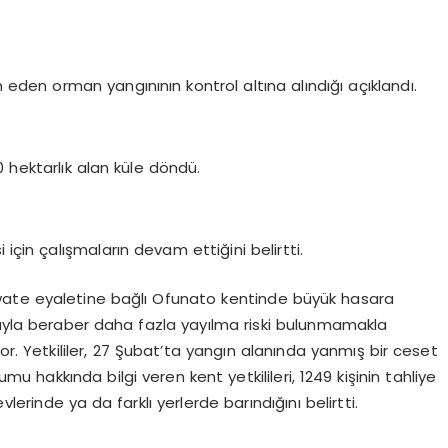
en orman yangınının kontrol altına alındığı açıklandı.
 hektarlık alan küle döndü.
için çalışmaların devam ettiğini belirtti.
wate eyaletine bağlı Ofunato kentinde büyük hasara
sıyla beraber daha fazla yayılma riski bulunmamakla
r. Yetkililer, 27 Şubat’ta yangın alanında yanmış bir ceset
mu hakkında bilgi veren kent yetkilileri, 1249 kişinin tahliye
vlerinde ya da farklı yerlerde barındığını belirtti.