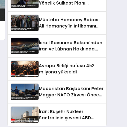
Yönelik Suikast Planı
İstihbaratını Verdi
Mücteba Hamaney Babası
Ali Hamaney’in İntikamını
Alacağını Duyurdu
İsrail Savunma Bakanı’ndan
İran ve Lübnan Hakkında
Kritik Açıklamalar
Avrupa Birliği nüfusu 452
milyona yükseldi
Macaristan Başbakanı Peter
Magyar NATO Zirvesi Öncesi
İstanbul’u Gezdi
İran: Buşehr Nükleer
Santralinin çevresi ABD
tarafından hedef alındı