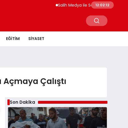
Salih Medya ile Sosyal Medya Profil Yön
12:02:12
EĞITIM
SIYASET
ı Açmaya Çalıştı
Son Dakika