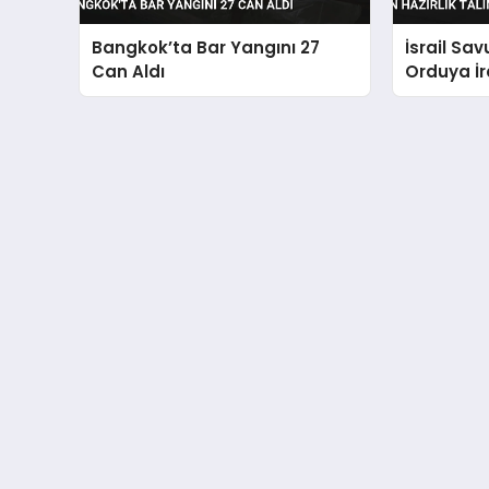
Bangkok’ta Bar Yangını 27
İsrail Sa
Can Aldı
Orduya İra
Hazırlık T