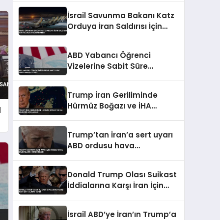
İsrail Savunma Bakanı Katz
Orduya İran Saldırısı İçin
Hazırlık Talimatı Verdi
ABD Yabancı Öğrenci
Vizelerine Sabit Süre
Sınırlaması Getirdi
Trump İran Geriliminde
Hürmüz Boğazı ve İHA
d
Saldırısı Açıklaması
Trump’tan İran’a sert uyarı
ABD ordusu hava
saldırılarını sürdürüyor
Donald Trump Olası Suikast
İddialarına Karşı İran İçin
Talimat Verdi
İsrail ABD’ye İran’ın Trump’a