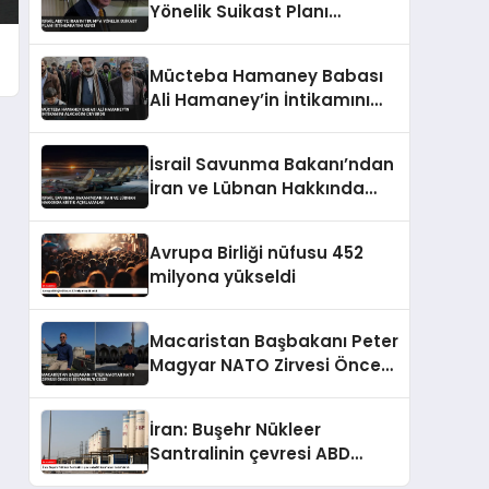
Yönelik Suikast Planı
İstihbaratını Verdi
Mücteba Hamaney Babası
Ali Hamaney’in İntikamını
Alacağını Duyurdu
İsrail Savunma Bakanı’ndan
İran ve Lübnan Hakkında
Kritik Açıklamalar
Avrupa Birliği nüfusu 452
milyona yükseldi
Macaristan Başbakanı Peter
Magyar NATO Zirvesi Öncesi
İstanbul’u Gezdi
İran: Buşehr Nükleer
Santralinin çevresi ABD
tarafından hedef alındı