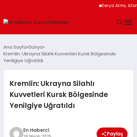
Derya Arms, İstanbul 
GÜNDEM
Ana Sayfa
Dünya
Kremlin: Ukrayna Silahlı Kuvvetleri Kursk Bölgesinde
SPOR
Yenilgiye Uğratıldı
SAĞLIK
Kremlin: Ukrayna Silahlı
TEKNOLOJI
Kuvvetleri Kursk Bölgesinde
Yenilgiye Uğratıldı
MAGAZIN
DÜNYA
En Haberci
Paylaş
26 Nisan 2025