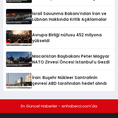
Duyurdu
İsrail Savunma Bakanı’ndan İran ve
Lübnan Hakkında Kritik Açıklamalar
Avrupa Birliği nüfusu 452 milyona
yükseldi
Macaristan Başbakanı Peter Magyar
NATO Zirvesi Öncesi İstanbul’u Gezdi
İran: Buşehr Nükleer Santralinin
çevresi ABD tarafından hedef alındı
En Güncel Haberler - enhaberci.com'da