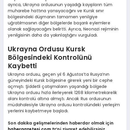
ayrıca, Ukrayna ordusunun yaşadığı kayıpların tüm
muharebe hattına yansıyacağını ve Kursk sınır
bölgesindeki düşmanın tamamen yenilgiye
uğratılmasının diğer bölgelerde başarılı eylemlere
olanak sağlayacağını belirtti. Ayrıca, Neonazi rejiminin
yenilgisinin daha da yakınlaştığını vurguladı.
Ukrayna Ordusu Kursk
Bölgesindeki Kontrolünü
Kaybetti
Ukrayna ordusu, geçen yıl 6 Ağustos’ta Rusya’nın
güneyindeki Kursk bölgesine girerek yeni bir cephe
açmıştı. Şiddetli çatışmaların yaşandığı bölgede
Ukrayna ordusu hızla ilerleyerek 1268 kilometrekarelik
alanı kontrolü altına almıştı. Ancak Rus ordusunun
müdahalesiyle Ukrayna ordusu kontrolündeki yerleşim
yerlerini kaybetmeye başladı.
Son dakika gelişmelerinden haberdar olmak için
habergazetesi.com.tr
‘ni ziyaret edebilirsiniz.