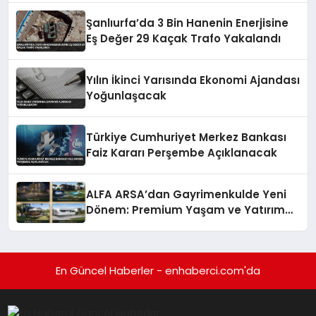
Şanlıurfa’da 3 Bin Hanenin Enerjisine
Eş Değer 29 Kaçak Trafo Yakalandı
Yılın İkinci Yarısında Ekonomi Ajandası
Yoğunlaşacak
Türkiye Cumhuriyet Merkez Bankası
Faiz Kararı Perşembe Açıklanacak
ALFA ARSA’dan Gayrimenkulde Yeni
Dönem: Premium Yaşam ve Yatırım
Fırsatları Bir Arada
En Güncel Haberler - enhaberci.com'da