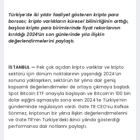
EKONOMI
Türkiye’de iki yıldır faaliyet g
ö
steren kripto para
EĞITIM
borsası; kripto varlıkların küresel bilinirliğinin arttığı,
başlıca kripto para birimlerinde fiyat rekorlarının
SIYASET
kırıldığı
2024′
ün son günlerinde yıla iliş
kin
de
ğerlendirmelerini paylaştı.
İSTANBUL
—
Pek çok açıdan kripto varlıklar ve kripto
sektörü için dönüm noktalarının yaşandığı 2024’ün
sonuna yaklaşırken, sektörün bir yılına dair geniş
kapsamlı değerlendirmeler de ortaya çıkmaya başladı.
Spot Bitcoin ETF onayıyla başlayan ve Bitcoin’in 100 bin
dolar eşiğini aşmasıyla sona eren 2024’te Türkiye’nin
gündeminde regülasyon vardı. Gate.TR CEO’su Kafkas
Sönmez, kriptonun bir yılına ilişkin değerlendirmelerini
ve Gate.TR’nin Türkiye’deki ikinci yılında gösterdiği
performansa dair notlarını paylaştı.