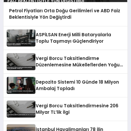
Petrol Fiyatları Orta Doğu Gerilimleri ve ABD Faiz
Beklentisiyle Yön Değiştirdi
ASPİLSAN Enerji Milli Bataryalarla
Toplu Taşımayı Güçlendiriyor
Vergi Borcu Taksitlendirme
Düzenlemesine Mükelleflerden Yoğun
İlgi
Depozito Sistemi 10 Günde 18 Milyon
Ambalaj Topladı
Vergi Borcu Taksitlendirmesine 206
Milyar TL’lik İlgi
İstanbul Havalimanları 78 İlin