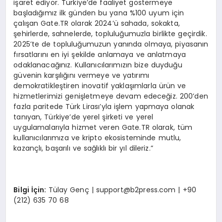
işaret ediyor. Türkiye’de faaliyet göstermeye
başladığımız ilk günden bu yana %100 uyum için
çalışan Gate.TR olarak 2024’ü sahada, sokakta,
şehirlerde, sahnelerde, topluluğumuzla birlikte geçirdik.
2025’te de topluluğumuzun yanında olmaya, piyasanın
fırsatlarını en iyi şekilde anlamaya ve anlatmaya
odaklanacağınız. Kullanıcılarımızın bize duyduğu
güvenin karşılığını vermeye ve yatırımı
demokratikleştiren inovatif yaklaşımlarla ürün ve
hizmetlerimizi genişletmeye devam edeceğiz. 200’den
fazla paritede Türk Lirası’yla işlem yapmaya olanak
tanıyan, Türkiye’de yerel şirketi ve yerel
uygulamalarıyla hizmet veren Gate.TR olarak, tüm
kullanıcılarımıza ve kripto ekosisteminde mutlu,
kazançlı, başarılı ve sağlıklı bir yıl dileriz.”
Bilgi İçin:
Tülay Genç |
support@b2press.com
| +90
(212) 635 70 68