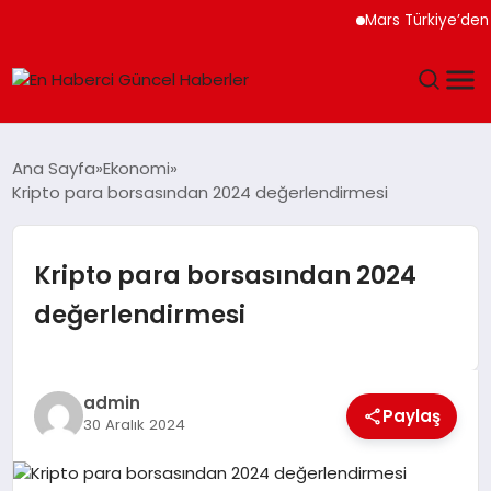
Mars Türkiye’den “Köpeğ
GÜNDEM
Ana Sayfa
Ekonomi
Kripto para borsasından 2024 değerlendirmesi
SPOR
SAĞLIK
Kripto para borsasından 2024
değerlendirmesi
TEKNOLOJI
MAGAZIN
admin
Paylaş
30 Aralık 2024
DÜNYA