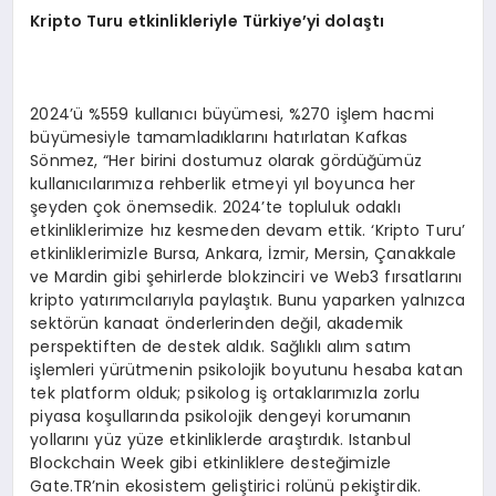
Kripto Turu etkinlikleriyle Türkiye
’
yi dolaştı
2024’ü %559 kullanıcı büyümesi, %270 işlem hacmi
büyümesiyle tamamladıklarını hatırlatan Kafkas
Sönmez, “Her birini dostumuz olarak gördüğümüz
kullanıcılarımıza rehberlik etmeyi yıl boyunca her
şeyden çok önemsedik. 2024’te topluluk odaklı
etkinliklerimize hız kesmeden devam ettik. ‘Kripto Turu’
etkinliklerimizle Bursa, Ankara, İzmir, Mersin, Çanakkale
ve Mardin gibi şehirlerde blokzinciri ve Web3 fırsatlarını
kripto yatırımcılarıyla paylaştık. Bunu yaparken yalnızca
sektörün kanaat önderlerinden değil, akademik
perspektiften de destek aldık. Sağlıklı alım satım
işlemleri yürütmenin psikolojik boyutunu hesaba katan
tek platform olduk; psikolog iş ortaklarımızla zorlu
piyasa koşullarında psikolojik dengeyi korumanın
yollarını yüz yüze etkinliklerde araştırdık. Istanbul
Blockchain Week gibi etkinliklere desteğimizle
Gate.TR’nin ekosistem geliştirici rolünü pekiştirdik.