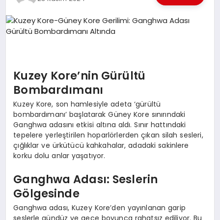
EKONOMI
EĞITIM
SIYASET
Kuzey Kore’nin Gürültü
Bombardımanı
Kuzey Kore, son hamlesiyle adeta ‘gürültü
bombardımanı’ başlatarak Güney Kore sınırındaki
Ganghwa adasını etkisi altına aldı. Sınır hattındaki
tepelere yerleştirilen hoparlörlerden çıkan silah sesleri,
çığlıklar ve ürkütücü kahkahalar, adadaki sakinlere
korku dolu anlar yaşatıyor.
Ganghwa Adası: Seslerin
Gölgesinde
Ganghwa adası, Kuzey Kore’den yayınlanan garip
seslerle gündüz ve gece boyunca rahatsız ediliyor. Bu