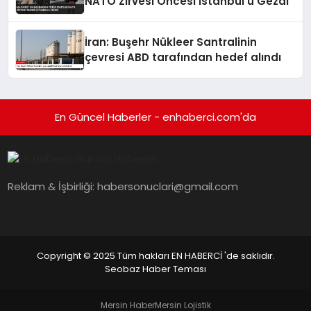
NATO Zirvesi Öncesi İstanbul’u Gezdi
İran: Buşehr Nükleer Santralinin
çevresi ABD tarafından hedef alındı
En Güncel Haberler - enhaberci.com'da
Reklam & İşbirliği:
habersonuclari@gmail.com
Copyright © 2025 Tüm hakları EN HABERCİ 'de saklıdır.
Seobaz Haber Teması
Mersin Haber
Mersin Lojistik