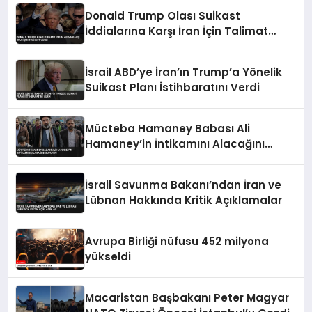
Donald Trump Olası Suikast
İddialarına Karşı İran İçin Talimat
Verdi
İsrail ABD’ye İran’ın Trump’a Yönelik
Suikast Planı İstihbaratını Verdi
Mücteba Hamaney Babası Ali
Hamaney’in İntikamını Alacağını
Duyurdu
İsrail Savunma Bakanı’ndan İran ve
Lübnan Hakkında Kritik Açıklamalar
Avrupa Birliği nüfusu 452 milyona
yükseldi
Macaristan Başbakanı Peter Magyar