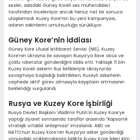
sesler, adadaki Güney Koreli ses mühendisleri
tarafından inceleniyor ancak henüz net bir sonuca
ulaşılamadı. Kuzey Kore’nin bu yeni kampanyası,
adanın sakinlerini umutsuzluğa sürüklüyor.
Güney Kore’nin İddiası
Güney Kore Ulusal İstihbarat Servisi (NIS), Kuzey
Kore’nin Ukrayna ile savaşan Rusya’ya ilave obüs ve
çoklu roketatar gönderdiğini iddia etti. Yaklaşık 11 bin
Kuzey Koreli askerin Rus birlikleriyle Ukrayna’da
savaşmaya başladığı belirtilirken, Kuzeyli askerlerin
cephede aktif görev almasıyla kayıpların artmasının
beklendiği vurgulandı.
Rusya ve Kuzey Kore İşbirliği
Rusya Devlet Başkanı Vladimir Putin’in Kuzey Kore’ye
yaptığı ziyaret sonrasında taraflar arasında “kapsamlı
stratejik ortaklık anlaşması” imzalandı. ABD ve
NATO’nun Kuzey Kore’nin Rusya’ya asker gönderdiği
yönündeki açıklamalarıyla birlikte Kuzey Kore lideri Kim