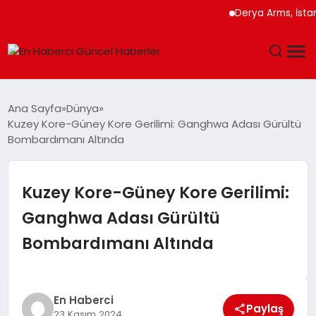
Derya Arms, İstanbul P
GÜNDEM
Ana Sayfa
Dünya
Kuzey Kore-Güney Kore Gerilimi: Ganghwa Adası Gürültü
SPOR
Bombardımanı Altında
SAĞLIK
Kuzey Kore-Güney Kore Gerilimi:
TEKNOLOJI
Ganghwa Adası Gürültü
Bombardımanı Altında
MAGAZIN
DÜNYA
En Haberci
Paylaş
23 Kasım 2024