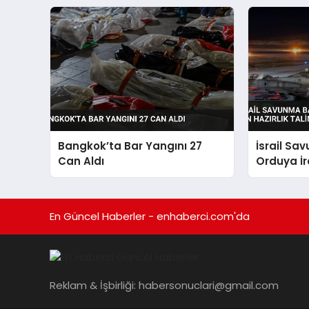
Bangkok’ta Bar Yangını 27
İsrail Sa
Can Aldı
Orduya İra
Hazırlık T
En Güncel Haberler - enhaberci.com'da
Reklam & İşbirliği:
habersonuclari@gmail.com