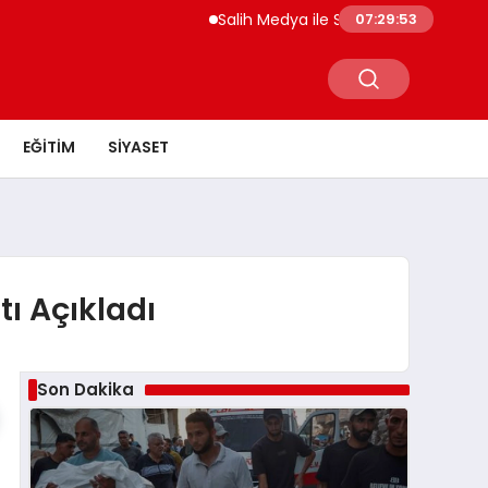
Salih Medya ile Sosyal Medya Profil Yön
07:29:54
EĞITIM
SIYASET
ı Açıkladı
Son Dakika