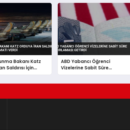
vunma Bakanı Katz
ABD Yabancı Öğrenci
n Saldırısı İçin
Vizelerine Sabit Süre
alimatı Verdi
Sınırlaması Getirdi