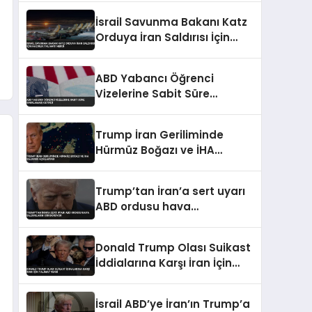
İsrail Savunma Bakanı Katz
Orduya İran Saldırısı İçin
Hazırlık Talimatı Verdi
ABD Yabancı Öğrenci
Vizelerine Sabit Süre
Sınırlaması Getirdi
Trump İran Geriliminde
Hürmüz Boğazı ve İHA
Saldırısı Açıklaması
Trump’tan İran’a sert uyarı
ABD ordusu hava
saldırılarını sürdürüyor
Donald Trump Olası Suikast
İddialarına Karşı İran İçin
Talimat Verdi
İsrail ABD’ye İran’ın Trump’a