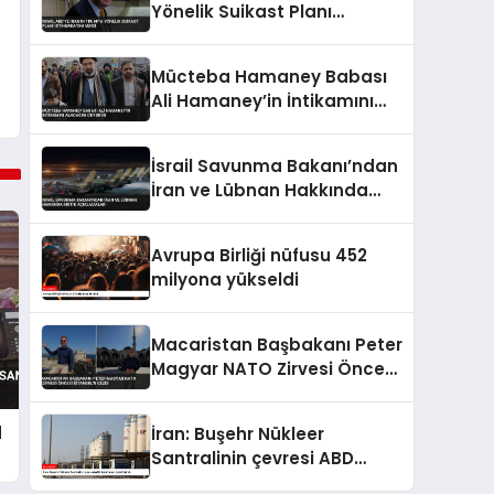
Yönelik Suikast Planı
İstihbaratını Verdi
Mücteba Hamaney Babası
Ali Hamaney’in İntikamını
Alacağını Duyurdu
İsrail Savunma Bakanı’ndan
İran ve Lübnan Hakkında
Kritik Açıklamalar
Avrupa Birliği nüfusu 452
milyona yükseldi
Macaristan Başbakanı Peter
Magyar NATO Zirvesi Öncesi
İstanbul’u Gezdi
d
İran: Buşehr Nükleer
Santralinin çevresi ABD
tarafından hedef alındı