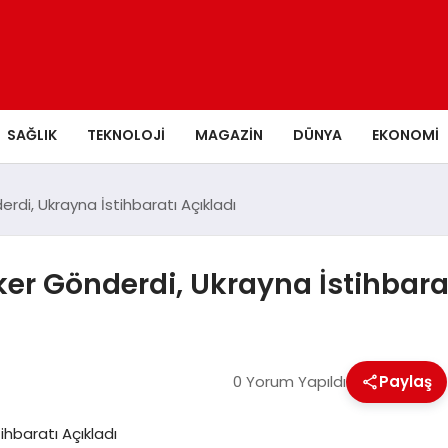
SAĞLIK
TEKNOLOJI
MAGAZIN
DÜNYA
EKONOMI
rdi, Ukrayna İstihbaratı Açıkladı
er Gönderdi, Ukrayna İstihbarat
0 Yorum Yapıldı
Paylaş