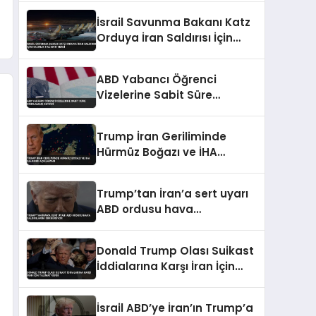
İsrail Savunma Bakanı Katz
Orduya İran Saldırısı İçin
Hazırlık Talimatı Verdi
ABD Yabancı Öğrenci
Vizelerine Sabit Süre
Sınırlaması Getirdi
Trump İran Geriliminde
Hürmüz Boğazı ve İHA
Saldırısı Açıklaması
Trump’tan İran’a sert uyarı
ABD ordusu hava
saldırılarını sürdürüyor
Donald Trump Olası Suikast
İddialarına Karşı İran İçin
Talimat Verdi
İsrail ABD’ye İran’ın Trump’a