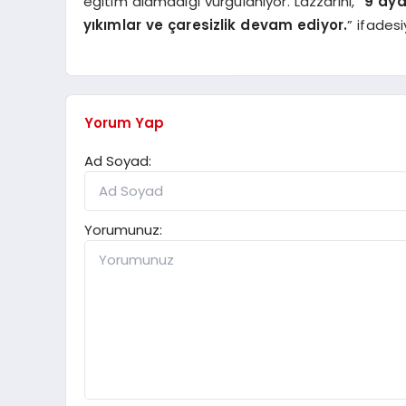
eğitim alamadığı vurgulanıyor. Lazzarini, “
9 ayd
yıkımlar ve çaresizlik devam ediyor.
” ifades
Yorum Yap
Ad Soyad:
Yorumunuz: