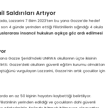
l Saldırıları Artıyor
ada, Lazzarini 7 Ekim 2023’ten bu yana Gazze’de hedef
in son 4 günde yerinden ettiği Filistinlilerin sığındığı 4 okula
uslararası insancıl hukukun açıkça göz ardı edilmesi
yor
 buana Gazze Şeridi’ndeki UNRWA okullarının üçte ikisinin
elirtti. Gazze’deki okulların güvenli eğitim kurumu olmaktan
üştüğünü vurgulayan Lazzarini, Gazze’nin artık çocuklar için
arda en az 50 kişinin hayatını kaybettiği belirtiliyor.
istinlinin yerinden edildiği ve çocukların dahi güvenli