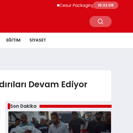
Cesur Packaging, Mısır’daki Üretim Üssü
15:32:08
EĞITIM
SIYASET
dırıları Devam Ediyor
Son Dakika