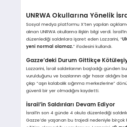
UNRWA Okullarına Yönelik İsrai
Sosyal medya platformu X’ten yapılan açıklam
alınan UNRWA okullarına ilişkin bilgi verdi. İsrail’
düzenlediği saldırılara işaret eden Lazzarini, “
Ul
yeni normal olamaz.
” ifadesini kullandı.
Gazze’deki Durum Gittikçe Kötüleşi
Lazzarini, İsrail saldırılarının başladığı günden
vurulduğunu ve bazılarının ağır hasar aldığını b
çıkıp “aşırı kalabalık sığınma merkezlerine” dön
güvenli bir yer olmadığını kaydetti.
İsrail’in Saldırıları Devam Ediyor
İsrail’in son 4 günde 4 okula düzenlediği saldırıl
Gazze’de yaşanan bu trajedi nedeniyle birçok Fil