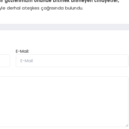
ır gözlerimizin önünde bitmek bilmeyen cinayetler,
iyle derhal ateşkes çağrısında bulundu.
E-Mail: