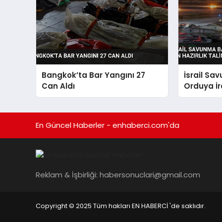
Bangkok’ta Bar Yangını 27
İsrail Sa
Can Aldı
Orduya İra
Hazırlık T
En Güncel Haberler - enhaberci.com'da
Reklam & İşbirliği:
habersonuclari@gmail.com
Copyright © 2025 Tüm hakları EN HABERCİ 'de saklıdır.