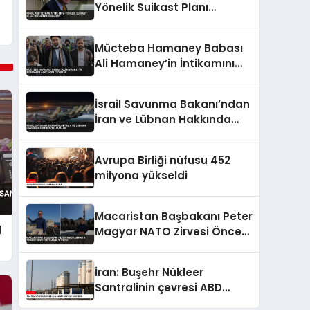
Yönelik Suikast Planı
İstihbaratını Verdi
Mücteba Hamaney Babası
Ali Hamaney’in İntikamını
Alacağını Duyurdu
İsrail Savunma Bakanı’ndan
İran ve Lübnan Hakkında
Kritik Açıklamalar
Avrupa Birliği nüfusu 452
milyona yükseldi
Macaristan Başbakanı Peter
d
Magyar NATO Zirvesi Öncesi
İstanbul’u Gezdi
İran: Buşehr Nükleer
Santralinin çevresi ABD
tarafından hedef alındı