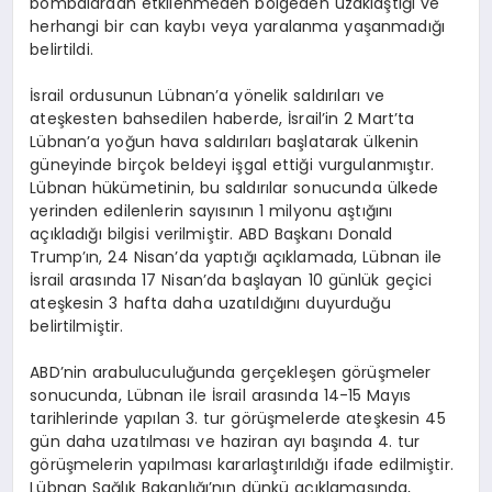
bombalardan etkilenmeden bölgeden uzaklaştığı ve
herhangi bir can kaybı veya yaralanma yaşanmadığı
belirtildi.
İsrail ordusunun Lübnan’a yönelik saldırıları ve
ateşkesten bahsedilen haberde, İsrail’in 2 Mart’ta
Lübnan’a yoğun hava saldırıları başlatarak ülkenin
güneyinde birçok beldeyi işgal ettiği vurgulanmıştır.
Lübnan hükümetinin, bu saldırılar sonucunda ülkede
yerinden edilenlerin sayısının 1 milyonu aştığını
açıkladığı bilgisi verilmiştir. ABD Başkanı Donald
Trump’ın, 24 Nisan’da yaptığı açıklamada, Lübnan ile
İsrail arasında 17 Nisan’da başlayan 10 günlük geçici
ateşkesin 3 hafta daha uzatıldığını duyurduğu
belirtilmiştir.
ABD’nin arabuluculuğunda gerçekleşen görüşmeler
sonucunda, Lübnan ile İsrail arasında 14-15 Mayıs
tarihlerinde yapılan 3. tur görüşmelerde ateşkesin 45
gün daha uzatılması ve haziran ayı başında 4. tur
görüşmelerin yapılması kararlaştırıldığı ifade edilmiştir.
Lübnan Sağlık Bakanlığı’nın dünkü açıklamasında,