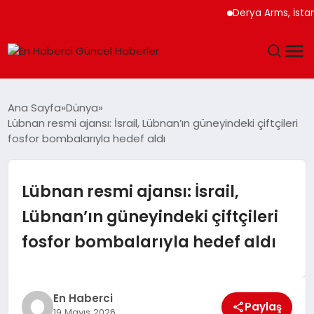
Derya Arms, İstanbul Pr
GÜNDEM
Ana Sayfa
Dünya
Lübnan resmi ajansı: İsrail, Lübnan’ın güneyindeki çiftçileri
SPOR
fosfor bombalarıyla hedef aldı
SAĞLIK
Lübnan resmi ajansı: İsrail,
TEKNOLOJI
Lübnan’ın güneyindeki çiftçileri
fosfor bombalarıyla hedef aldı
MAGAZIN
DÜNYA
En Haberci
Paylaş
19 Mayıs 2026