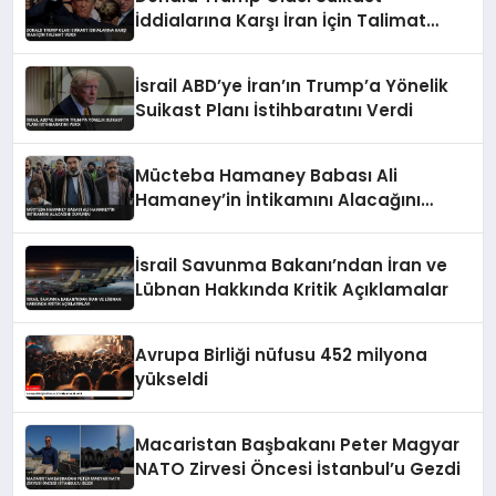
İddialarına Karşı İran İçin Talimat
Verdi
İsrail ABD’ye İran’ın Trump’a Yönelik
Suikast Planı İstihbaratını Verdi
Mücteba Hamaney Babası Ali
Hamaney’in İntikamını Alacağını
Duyurdu
İsrail Savunma Bakanı’ndan İran ve
Lübnan Hakkında Kritik Açıklamalar
Avrupa Birliği nüfusu 452 milyona
yükseldi
Macaristan Başbakanı Peter Magyar
NATO Zirvesi Öncesi İstanbul’u Gezdi