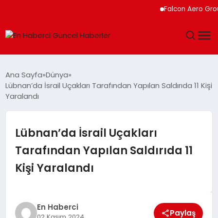
Falcon Aero Group, Kür
GÜNDEM
Ana Sayfa
Dünya
Lübnan’da İsrail Uçakları Tarafından Yapılan Saldırıda 11 Kişi
SPOR
Yaralandı
SAĞLIK
Lübnan’da İsrail Uçakları
TEKNOLOJI
Tarafından Yapılan Saldırıda 11
Kişi Yaralandı
MAGAZIN
DÜNYA
En Haberci
Paylaş
02 Kasım 2024