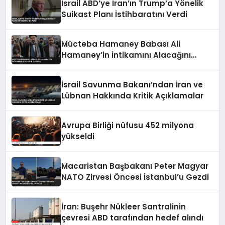
İsrail ABD’ye İran’ın Trump’a Yönelik
Suikast Planı İstihbaratını Verdi
Mücteba Hamaney Babası Ali
Hamaney’in İntikamını Alacağını
Duyurdu
İsrail Savunma Bakanı’ndan İran ve
Lübnan Hakkında Kritik Açıklamalar
Avrupa Birliği nüfusu 452 milyona
yükseldi
Macaristan Başbakanı Peter Magyar
NATO Zirvesi Öncesi İstanbul’u Gezdi
İran: Buşehr Nükleer Santralinin
çevresi ABD tarafından hedef alındı