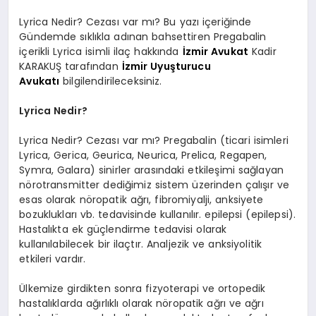
EKONOMI
Lyrica Nedir? Cezası var mı? Bu yazı içeriğinde
Gündemde sıklıkla adınan bahsettiren Pregabalin
EĞITIM
içerikli Lyrica isimli ilaç hakkında
İzmir Avukat
Kadir
KARAKUŞ tarafından
İzmir Uyuşturucu
SIYASET
Avukatı
bilgilendirileceksiniz.
Lyrica Nedir?
Lyrica Nedir? Cezası var mı? Pregabalin (ticari isimleri
Lyrica, Gerica, Geurica, Neurica, Prelica, Regapen,
Symra, Galara) sinirler arasındaki etkileşimi sağlayan
nörotransmitter dediğimiz sistem üzerinden çalışır ve
esas olarak nöropatik ağrı, fibromiyalji, anksiyete
bozuklukları vb. tedavisinde kullanılır. epilepsi (epilepsi).
Hastalıkta ek güçlendirme tedavisi olarak
kullanılabilecek bir ilaçtır. Analjezik ve anksiyolitik
etkileri vardır.
Ülkemize girdikten sonra fizyoterapi ve ortopedik
hastalıklarda ağırlıklı olarak nöropatik ağrı ve ağrı