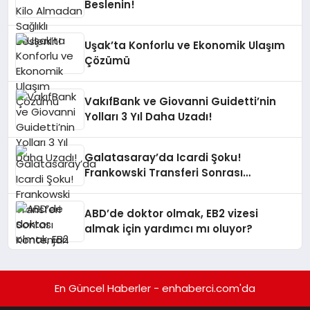
Beslenin!
Uşak’ta Konforlu ve Ekonomik Ulaşım
Çözümü
VakıfBank ve Giovanni Guidetti’nin
Yolları 3 Yıl Daha Uzadı!
Galatasaray’da Icardi Şoku!
Frankowski Transferi Sonrası
Kontenjan Engeli
ABD’de doktor olmak, EB2 vizesi
almak için yardımcı mı oluyor?
En Güncel Haberler - enhaberci.com'da