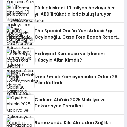
Tamamlandı
Türk girişimci, 10 milyon havluyu her
yıl ABD’li tüketicilerle buluşturuyor
The Special One’ın Yeni Adresi: Ege
Ceylanoğlu, Casa Fora Beach Resort
Hotel’i Zirveye Taşımaya Geliyor!
Ha İnşaat Kurucusu ve İş İnsanı
Hüseyin Altın Kimdir?
İzmir Emlak Komisyoncuları Odası 26.
Yılını Kutladı
Görkem Ahi’nin 2025 Mobilya ve
Dekorasyon Trendleri
Ramazanda Kilo Almadan Sağlıklı