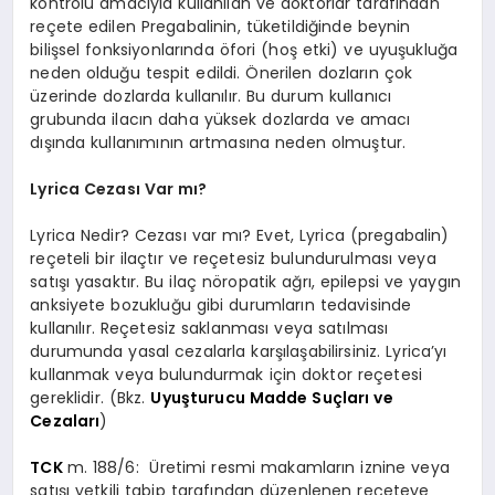
kontrolü amacıyla kullanılan ve doktorlar tarafından
reçete edilen Pregabalinin, tüketildiğinde beynin
bilişsel fonksiyonlarında öfori (hoş etki) ve uyuşukluğa
neden olduğu tespit edildi. Önerilen dozların çok
üzerinde dozlarda kullanılır. Bu durum kullanıcı
grubunda ilacın daha yüksek dozlarda ve amacı
dışında kullanımının artmasına neden olmuştur.
Lyrica Cezası Var mı?
Lyrica Nedir? Cezası var mı? Evet, Lyrica (pregabalin)
reçeteli bir ilaçtır ve reçetesiz bulundurulması veya
satışı yasaktır. Bu ilaç nöropatik ağrı, epilepsi ve yaygın
anksiyete bozukluğu gibi durumların tedavisinde
kullanılır. Reçetesiz saklanması veya satılması
durumunda yasal cezalarla karşılaşabilirsiniz. Lyrica’yı
kullanmak veya bulundurmak için doktor reçetesi
gereklidir. (Bkz.
Uyuşturucu Madde Suçları ve
Cezaları
)
TCK
m. 188/6: Üretimi resmi makamların iznine veya
satışı yetkili tabip tarafından düzenlenen reçeteye