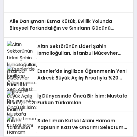
Aile Danışmanı Esma Kütük, Evlilik Yolunda
Bireysel Farkındalığın ve Sınırların Gücünü
Anlatıyor
Altın Sektörünün Lideri Şahin
İsmailoğulları, İstanbul Mücevher
Fuarı’nda Parladı ￼
Esenler’de İngilizce Öğrenmenin Yeni
Adresi: Büyük Açılış Fırsatıyla %20
İndirim!
İş Dünyasında Öncü Bir İsim: Mustafa
Furkan Türkarslan
Side Liman Kutsal Alanı Hamam
Yapısının Kazı ve Onarımı Selectum
Hotels&Resorts’un da Katkılarıyla