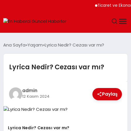
Ticaret ve Ekonomi
GÜNDEM
Ana Sayfa
Yaşam
Lyrica Nedir? Cezası var mı?
SPOR
Lyrica Nedir? Cezası var mı?
SAĞLIK
TEKNOLOJI
admin
Paylaş
12 Kasım 2024
MAGAZIN
DÜNYA
Lyrica Nedir? Cezası var mı?