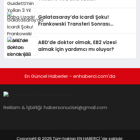
Galatasaray’da Icardi Şoku!
Frankowski Transferi Sonrası
Kontenjan Engeli
ABD’de doktor olmak, EB2 vizesi
almak için yardımcı mı oluyor?
En Güncel Haberler - enhaberci.com'da
Reklam & İşbirliği:
habersonuclari@gmail.com
Copyright © 2025 Tüm hakları EN HABERCİ 'de saklıdır.