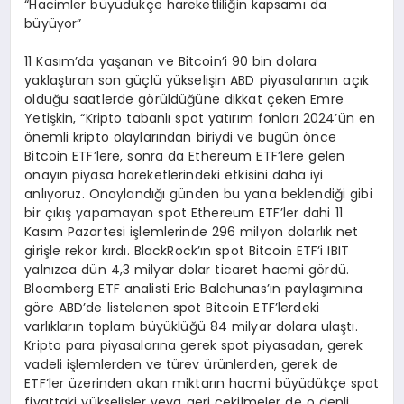
“Hacimler büyüdükçe hareketliliğin kapsamı da
büyüyor”
11 Kasım’da yaşanan ve Bitcoin’i 90 bin dolara
yaklaştıran son güçlü yükselişin ABD piyasalarının açık
olduğu saatlerde görüldüğüne dikkat çeken Emre
Yetişkin, “Kripto tabanlı spot yatırım fonları 2024’ün en
önemli kripto olaylarından biriydi ve bugün önce
Bitcoin ETF’lere, sonra da Ethereum ETF’lere gelen
onayın piyasa hareketlerindeki etkisini daha iyi
anlıyoruz. Onaylandığı günden bu yana beklendiği gibi
bir çıkış yapamayan spot Ethereum ETF’ler dahi 11
Kasım Pazartesi işlemlerinde 296 milyon dolarlık net
girişle rekor kırdı. BlackRock’ın spot Bitcoin ETF’i IBIT
yalnızca dün 4,3 milyar dolar ticaret hacmi gördü.
Bloomberg ETF analisti Eric Balchunas’ın paylaşımına
göre ABD’de listelenen spot Bitcoin ETF’lerdeki
varlıkların toplam büyüklüğü 84 milyar dolara ulaştı.
Kripto para piyasalarına gerek spot piyasadan, gerek
vadeli işlemlerden ve türev ürünlerden, gerek de
ETF’ler üzerinden akan miktarın hacmi büyüdükçe spot
fiyattaki yükselişler veya geri çekilmeler de o denli