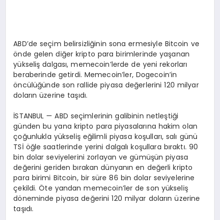
EKONOMI
EĞITIM
ABD’de seçim belirsizliğinin sona ermesiyle Bitcoin ve
SIYASET
önde gelen diğer kripto para birimlerinde yaşanan
yükseliş dalgası, memecoin’lerde de yeni rekorları
beraberinde getirdi. Memecoin’ler, Dogecoin’in
öncülüğünde son rallide piyasa değerlerini 120 milyar
doların üzerine taşıdı.
İSTANBUL — ABD seçimlerinin galibinin netleştiği
günden bu yana kripto para piyasalarına hakim olan
çoğunlukla yükseliş eğilimli piyasa koşulları, salı günü
TSİ öğle saatlerinde yerini dalgalı koşullara bıraktı. 90
bin dolar seviyelerini zorlayan ve gümüşün piyasa
değerini geriden bırakan dünyanın en değerli kripto
para birimi Bitcoin, bir süre 86 bin dolar seviyelerine
çekildi. Öte yandan memecoin’ler de son yükseliş
döneminde piyasa değerini 120 milyar doların üzerine
taşıdı.