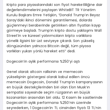
Kripto para piyasalarındaki son fiyat hareketliliğine dair
değerlendirmelerini paylaşan WhiteBIT TR Yönetim
Kurulu Başkanı Emre Yetişkin, “Donald Trump’ın Beyaz
Saray’daki ikinci dönemini garantilemesi, dolarda
güçlenmeyi beraberinde getirirken altın fiyatları kayıp
görmeye başladı. Trump’ın kripto dostu yaklaşımı Wall
Street’in ve küresel yatırımcıların kripto varlıklara
yönelik ilgisini bir üst seviyeye çıkardı. Son yükseliş
döngüsünden yalnızca Bitcoin değil, tüm piyasa
varlıkları yukarı yönlü hareket etti” dedi.
Dogecoin’in aylık performansı %250’yi aştı
Genel olarak altcoin rallisinin ve memecoin
yükselişinin göstergesi olarak kabul edilen öncü
memecoin Dogecoin, Donald Trump’ın kampanyasının
en büyük destekçilerinden biri olan Elon Musk’ın
sempatisi sayesinde seçim rüzgarının en büyük
kazananları arasından biri oldu. 12 Kasım ile saatlerinde
Dogecoin’in aylık performansı %250’nin üzerinde
seyrederken, 1 Dogecoin’in TL cinsinden fiyatı 13 TL’nin