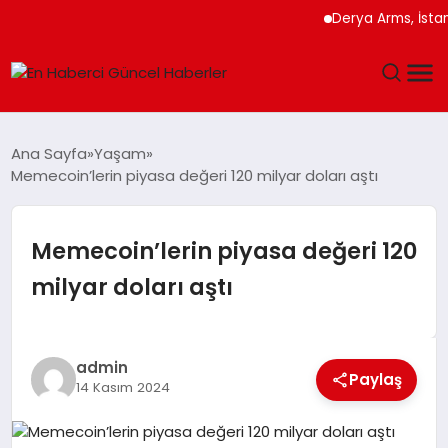
Derya Arms, İstanbu
GÜNDEM
Ana Sayfa
Yaşam
Memecoin’lerin piyasa değeri 120 milyar doları aştı
SPOR
SAĞLIK
Memecoin’lerin piyasa değeri 120
milyar doları aştı
TEKNOLOJI
MAGAZIN
admin
Paylaş
14 Kasım 2024
DÜNYA