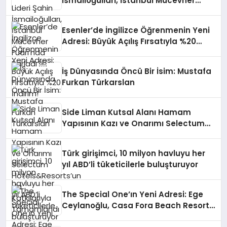
İsmailoğulları, İstanbul Mücevher
Fuarı’nda Parladı ￼
Esenler’de İngilizce Öğrenmenin Yeni
Adresi: Büyük Açılış Fırsatıyla %20
İndirim!
İş Dünyasında Öncü Bir İsim: Mustafa
Furkan Türkarslan
Side Liman Kutsal Alanı Hamam
Yapısının Kazı ve Onarımı Selectum
Hotels&Resorts’un da Katkılarıyla
Tamamlandı
Türk girişimci, 10 milyon havluyu her
yıl ABD’li tüketicilerle buluşturuyor
The Special One’ın Yeni Adresi: Ege
Ceylanoğlu, Casa Fora Beach Resort
Hotel’i Zirveye Taşımaya Geliyor!