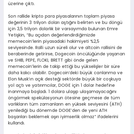
üzerine çıktı.
Son rallide kripto para piyasalarının toplam piyasa
değerinin 3 trilyon doları aştığını belirten ve bu döngü
için 3,5 trilyon dolarlık bir varsayımda bulunan Emre
Yetişkin, “Bu açıdan değerlendirdiğimizde
memecoin’lerin piyasadaki hakimiyeti %2,5
seviyesinde. Ralli uzun süreli olur ve altcoin rallisini de
beraberinde getirirse, Dogecoin öncülüğünde yaşanan
ve SHIB, PEPE, FLOKI, BRETT gibi önde gelen
memecoin’lerin de takip ettiği bu yükselişler bir süre
daha kalıcı olabilir. Dogecoin’deki büyük canlanma ve
Elon Musk’ın açık desteği sektörde büyük bir coşkuya
yol açtı ve yatırımcılar, DOGE için 1 dolar hedefine
inanmaya başladı. 1 dolara ulaşıp ulaşamayacağını
öngörmek spekülasyonun ötesine geçmese de tüm
varlıkların tüm zamanların en yüksek seviyesini (ATH)
yenilediği bu dönemde DOGE’den de yeni ATH
başarıları beklemek aşırı iyimserlik olmaz” ifadelerini
kullandı.