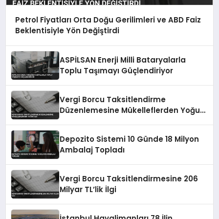
Petrol Fiyatları Orta Doğu Gerilimleri ve ABD Faiz
Beklentisiyle Yön Değiştirdi
ASPİLSAN Enerji Milli Bataryalarla
Toplu Taşımayı Güçlendiriyor
Vergi Borcu Taksitlendirme
Düzenlemesine Mükelleflerden Yoğun
İlgi
Depozito Sistemi 10 Günde 18 Milyon
Ambalaj Topladı
Vergi Borcu Taksitlendirmesine 206
Milyar TL’lik İlgi
İstanbul Havalimanları 78 İlin