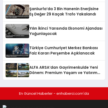
Şanlıurfa’da 3 Bin Hanenin Enerjisine
Eş Değer 29 Kaçak Trafo Yakalandı
Yılın İkinci Yarısında Ekonomi Ajandası
Yoğunlaşacak
Türkiye Cumhuriyet Merkez Bankası
Faiz Kararı Perşembe Açıklanacak
ALFA ARSA’dan Gayrimenkulde Yeni
Dönem: Premium Yaşam ve Yatırım
Fırsatları Bir Arada
En Güncel Haberler - enhaberci.com'da