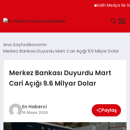
Salih Medya ile Sosyal
GÜNDEM
Ana Sayfa
Ekonomi
Merkez Bankası Duyurdu Mart Cari Açığı 9.6 Milyar Dolar
SPOR
SAĞLIK
Merkez Bankası Duyurdu Mart
Cari Açığı 9.6 Milyar Dolar
TEKNOLOJI
MAGAZIN
En Haberci
Paylaş
16 Mayıs 2026
DÜNYA