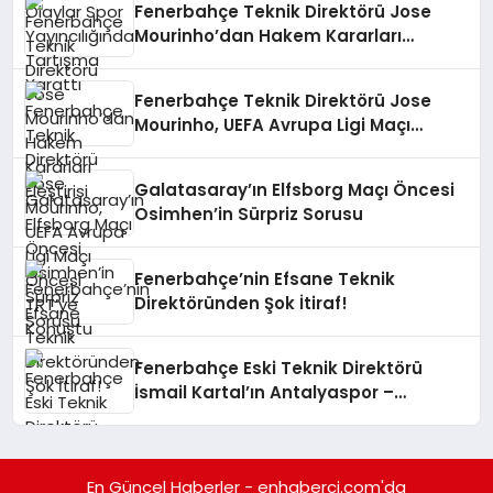
Fenerbahçe Teknik Direktörü Jose
Mourinho’dan Hakem Kararları
Eleştirisi
Fenerbahçe Teknik Direktörü Jose
Mourinho, UEFA Avrupa Ligi Maçı
Öncesi TRT’ye Konuştu
Galatasaray’ın Elfsborg Maçı Öncesi
Osimhen’in Sürpriz Sorusu
Fenerbahçe’nin Efsane Teknik
Direktöründen Şok İtiraf!
Fenerbahçe Eski Teknik Direktörü
İsmail Kartal’ın Antalyaspor –
Galatasaray Maçındaki Sosyal
Medya Paylaşımı Tartışma Yarattı
En Güncel Haberler - enhaberci.com'da