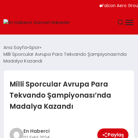
Falcon Aero Group, 
GÜNDEM
Ana Sayfa
Spor
Milli Sporcular Avrupa Para Tekvando Şampiyonası’nda
SPOR
Madalya Kazandı
SAĞLIK
Milli Sporcular Avrupa Para
TEKNOLOJI
Tekvando Şampiyonası’nda
Madalya Kazandı
MAGAZIN
DÜNYA
En Haberci
Paylaş
02 Eylül 2024