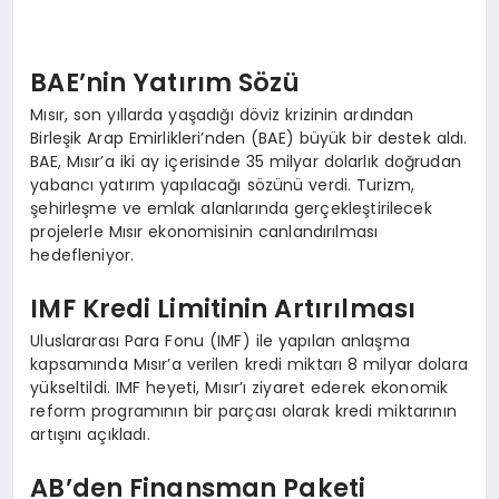
EKONOMI
EĞITIM
BAE’nin Yatırım Sözü
Mısır, son yıllarda yaşadığı döviz krizinin ardından
SIYASET
Birleşik Arap Emirlikleri’nden (BAE) büyük bir destek aldı.
BAE, Mısır’a iki ay içerisinde 35 milyar dolarlık doğrudan
yabancı yatırım yapılacağı sözünü verdi. Turizm,
şehirleşme ve emlak alanlarında gerçekleştirilecek
projelerle Mısır ekonomisinin canlandırılması
hedefleniyor.
IMF Kredi Limitinin Artırılması
Uluslararası Para Fonu (IMF) ile yapılan anlaşma
kapsamında Mısır’a verilen kredi miktarı 8 milyar dolara
yükseltildi. IMF heyeti, Mısır’ı ziyaret ederek ekonomik
reform programının bir parçası olarak kredi miktarının
artışını açıkladı.
AB’den Finansman Paketi