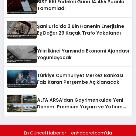
BIST 100 Endeksi Günü 14.455 Puanla
Tamamladı
Şanlıurfa’da 3 Bin Hanenin Enerjisine
Eş Değer 29 Kaçak Trafo Yakalandı
Yılın İkinci Yarısında Ekonomi Ajandası
Yoğunlaşacak
Türkiye Cumhuriyet Merkez Bankası
Faiz Kararı Perşembe Açıklanacak
ALFA ARSA’dan Gayrimenkulde Yeni
Dönem: Premium Yaşam ve Yatırım
Fırsatları Bir Arada
En Güncel Haberler - enhaberci.com'da