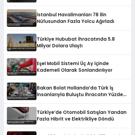
İstanbul Havalimanları 78 İlin
Nüfusundan Fazla Yolcu Ağırladı
Türkiye Hububat İhracatında 5.8
Milyar Dolara Ulaştı
Eşel Mobil Sistemi Üç Ay İçinde
Kademeli Olarak Sonlandırılıyor
Bakan Bolat Hollanda’da Türk İş
İnsanlarıyla Buluştu İhracatın Yüzde
43’ü AB’ye
Türkiye’de Otomobil Satışları Yarıdan
Fazla Hibrit ve Elektrikliye Döndü