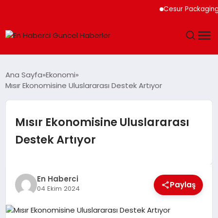
Cesur Packaging, Mısı
GÜNDEM
Ana Sayfa
Ekonomi
Mısır Ekonomisine Uluslararası Destek Artıyor
SPOR
SAĞLIK
Mısır Ekonomisine Uluslararası
Destek Artıyor
TEKNOLOJI
MAGAZIN
En Haberci
Paylaş
04 Ekim 2024
DÜNYA