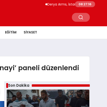
Derya Arms, İstanbul Prohunt 2026’da yeni 
08:27:17
EĞITIM
SIYASET
nayi’ paneli düzenlendi
Son Dakika