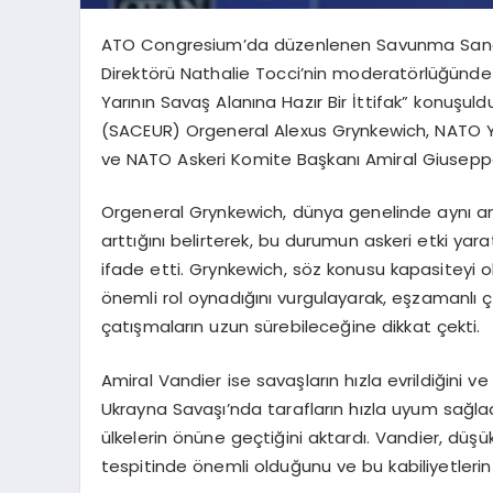
ATO Congresium’da düzenlenen Savunma Sanayii 
Direktörü Nathalie Tocci’nin moderatörlüğünde 
Yarının Savaş Alanına Hazır Bir İttifak” konuşu
(SACEUR) Orgeneral Alexus Grynkewich, NATO Y
ve NATO Askeri Komite Başkanı Amiral Giusepp
Orgeneral Grynkewich, dünya genelinde aynı an
arttığını belirterek, bu durumun askeri etki ya
ifade etti. Grynkewich, söz konusu kapasiteyi ol
önemli rol oynadığını vurgulayarak, eşzamanlı 
çatışmaların uzun sürebileceğine dikkat çekti.
Amiral Vandier ise savaşların hızla evrildiğini ve 
Ukrayna Savaşı’nda tarafların hızla uyum sağladı
ülkelerin önüne geçtiğini aktardı. Vandier, düşü
tespitinde önemli olduğunu ve bu kabiliyetlerin 