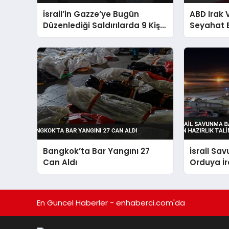
İsrail’in Gazze’ye Bugün
ABD Irak
Düzenlediği Saldırılarda 9 Kişi
Seyahat 
Hayatını Kaybetti
Bangkok’ta Bar Yangını 27
İsrail Sa
Can Aldı
Orduya İra
Hazırlık T
En Güncel Haberler - enhaberci.com'da