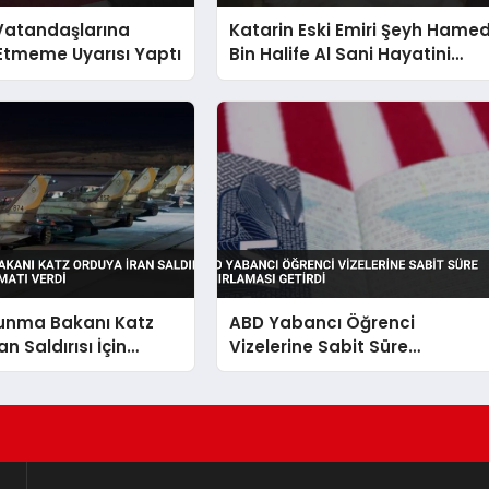
 Vatandaşlarına
Katarin Eski Emiri Şeyh Hame
Etmeme Uyarısı Yaptı
Bin Halife Al Sani Hayatini
Kaybetti
vunma Bakanı Katz
ABD Yabancı Öğrenci
n Saldırısı İçin
Vizelerine Sabit Süre
alimatı Verdi
Sınırlaması Getirdi