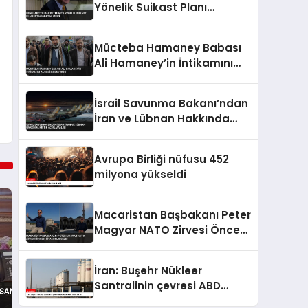
Yönelik Suikast Planı
İstihbaratını Verdi
Mücteba Hamaney Babası
Ali Hamaney’in İntikamını
Alacağını Duyurdu
İsrail Savunma Bakanı’ndan
İran ve Lübnan Hakkında
Kritik Açıklamalar
Avrupa Birliği nüfusu 452
milyona yükseldi
Macaristan Başbakanı Peter
Magyar NATO Zirvesi Öncesi
İstanbul’u Gezdi
İran: Buşehr Nükleer
Santralinin çevresi ABD
tarafından hedef alındı