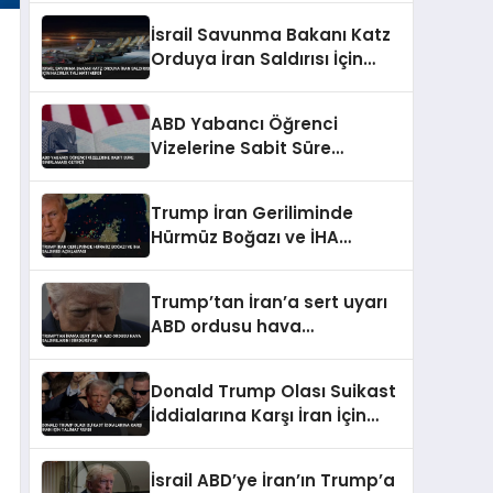
İsrail Savunma Bakanı Katz
Orduya İran Saldırısı İçin
Hazırlık Talimatı Verdi
ABD Yabancı Öğrenci
Vizelerine Sabit Süre
Sınırlaması Getirdi
Trump İran Geriliminde
Hürmüz Boğazı ve İHA
Saldırısı Açıklaması
Trump’tan İran’a sert uyarı
ABD ordusu hava
saldırılarını sürdürüyor
Donald Trump Olası Suikast
İddialarına Karşı İran İçin
Talimat Verdi
İsrail ABD’ye İran’ın Trump’a