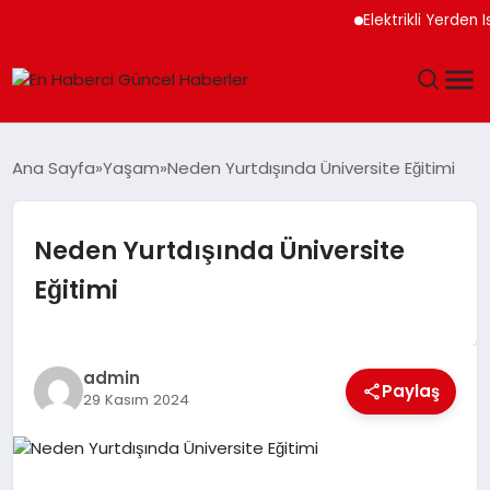
Elektrikli Yerden Is
GÜNDEM
Ana Sayfa
Yaşam
Neden Yurtdışında Üniversite Eğitimi
SPOR
Neden Yurtdışında Üniversite
SAĞLIK
Eğitimi
TEKNOLOJI
MAGAZIN
admin
Paylaş
29 Kasım 2024
DÜNYA