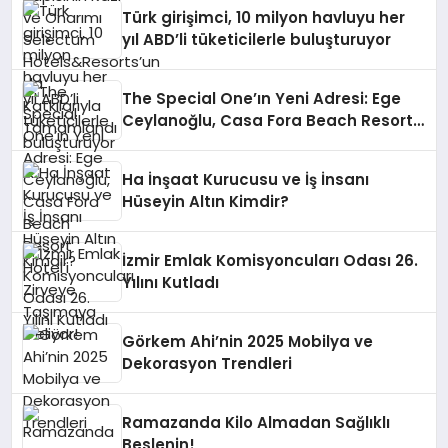
Tamamlandı
Türk girişimci, 10 milyon havluyu her
yıl ABD’li tüketicilerle buluşturuyor
The Special One’ın Yeni Adresi: Ege
Ceylanoğlu, Casa Fora Beach Resort
Hotel’i Zirveye Taşımaya Geliyor!
Ha İnşaat Kurucusu ve İş İnsanı
Hüseyin Altın Kimdir?
İzmir Emlak Komisyoncuları Odası 26.
Yılını Kutladı
Görkem Ahi’nin 2025 Mobilya ve
Dekorasyon Trendleri
Ramazanda Kilo Almadan Sağlıklı
Beslenin!