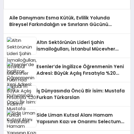
Aile Danışmanı Esma Kütük, Evlilik Yolunda
Bireysel Farkındalığın ve Sınırların Gücünü
Anlatıyor
Altın Sektörünün Lideri Şahin
İsmailoğulları, İstanbul Mücevher
Fuarı’nda Parladı ￼
Esenler’de İngilizce Öğrenmenin Yeni
Adresi: Büyük Açılış Fırsatıyla %20
İndirim!
İş Dünyasında Öncü Bir İsim: Mustafa
Furkan Türkarslan
Side Liman Kutsal Alanı Hamam
Yapısının Kazı ve Onarımı Selectum
Hotels&Resorts’un da Katkılarıyla