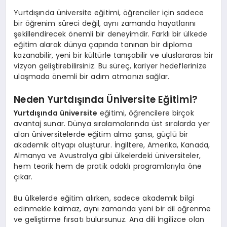
EKONOMI
Yurtdışında üniversite eğitimi, öğrenciler için sadece
bir öğrenim süreci değil, aynı zamanda hayatlarını
EĞITIM
şekillendirecek önemli bir deneyimdir. Farklı bir ülkede
eğitim alarak dünya çapında tanınan bir diploma
SIYASET
kazanabilir, yeni bir kültürle tanışabilir ve uluslararası bir
vizyon geliştirebilirsiniz. Bu süreç, kariyer hedeflerinize
ulaşmada önemli bir adım atmanızı sağlar.
Neden Yurtdışında Üniversite Eğitimi?
Yurtdışında üniversite
eğitimi, öğrencilere birçok
avantaj sunar. Dünya sıralamalarında üst sıralarda yer
alan üniversitelerde eğitim alma şansı, güçlü bir
akademik altyapı oluşturur. İngiltere, Amerika, Kanada,
Almanya ve Avustralya gibi ülkelerdeki üniversiteler,
hem teorik hem de pratik odaklı programlarıyla öne
çıkar.
Bu ülkelerde eğitim alırken, sadece akademik bilgi
edinmekle kalmaz, aynı zamanda yeni bir dil öğrenme
ve geliştirme fırsatı bulursunuz. Ana dili İngilizce olan