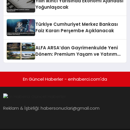
Yılın İkinci Yarısında Ekonomi Ajandası
Yoğunlaşacak
Türkiye Cumhuriyet Merkez Bankası
Faiz Kararı Perşembe Açıklanacak
ALFA ARSA’dan Gayrimenkulde Yeni
Dönem: Premium Yaşam ve Yatırım
Fırsatları Bir Arada
En Güncel Haberler - enhaberci.com'da
Reklam & İşbirliği:
habersonuclari@gmail.com