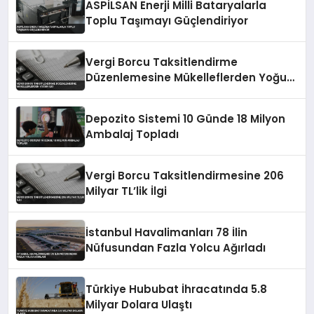
ASPİLSAN Enerji Milli Bataryalarla
Toplu Taşımayı Güçlendiriyor
Vergi Borcu Taksitlendirme
Düzenlemesine Mükelleflerden Yoğun
İlgi
Depozito Sistemi 10 Günde 18 Milyon
Ambalaj Topladı
Vergi Borcu Taksitlendirmesine 206
Milyar TL’lik İlgi
İstanbul Havalimanları 78 İlin
Nüfusundan Fazla Yolcu Ağırladı
Türkiye Hububat İhracatında 5.8
Milyar Dolara Ulaştı