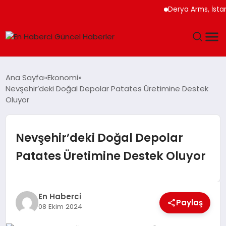
Derya Arms, İstanbul P
GÜNDEM
Ana Sayfa
Ekonomi
Nevşehir’deki Doğal Depolar Patates Üretimine Destek
SPOR
Oluyor
SAĞLIK
Nevşehir’deki Doğal Depolar
TEKNOLOJI
Patates Üretimine Destek Oluyor
MAGAZIN
En Haberci
DÜNYA
Paylaş
08 Ekim 2024