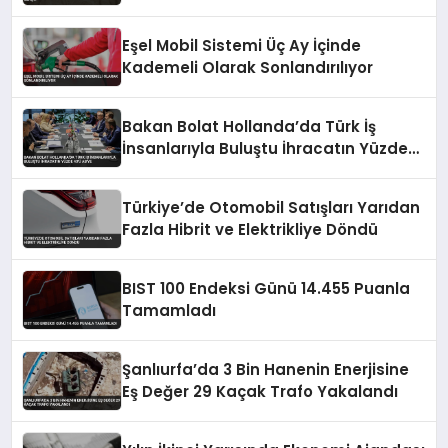
Eşel Mobil Sistemi Üç Ay İçinde
Kademeli Olarak Sonlandırılıyor
Bakan Bolat Hollanda’da Türk İş
İnsanlarıyla Buluştu İhracatın Yüzde
43’ü AB’ye
Türkiye’de Otomobil Satışları Yarıdan
Fazla Hibrit ve Elektrikliye Döndü
BIST 100 Endeksi Günü 14.455 Puanla
Tamamladı
Şanlıurfa’da 3 Bin Hanenin Enerjisine
Eş Değer 29 Kaçak Trafo Yakalandı