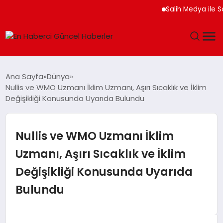
Salih Medya ile Sosyal
GÜNDEM
Ana Sayfa
Dünya
Nullis ve WMO Uzmanı İklim Uzmanı, Aşırı Sıcaklık ve İklim
SPOR
Değişikliği Konusunda Uyarıda Bulundu
SAĞLIK
Nullis ve WMO Uzmanı İklim
TEKNOLOJI
Uzmanı, Aşırı Sıcaklık ve İklim
Değişikliği Konusunda Uyarıda
MAGAZIN
Bulundu
DÜNYA