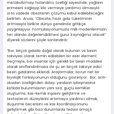
metabolizmayı hızlandırıcı özelliği sayesinde, yağların
erimesini sağlayıp kilo vermeye yardımcı olmasıyla
orta vadede obezitenin çözümü kabul edilebileceğini
belirten
Arvas, “Obezite, hazır gıda tüketiminin
artmasıyla birlikte dünya genelinde gittikçe
yaygınlaşıyor. Formülasyonumuzla milli madenlerimizin
her alanda değerlendirilmesi gurur kaynağımız olacak”
diyerek sözlerini şöyle sonlandırdı:
“Bor, birçok gıdada doğal olarak bulunan ve besin
takviyesi olarak temin edilebilen bir eser element.
Geçmişte, bor insanlar için gerekli bir besin maddesi
olarak sınıflandırılmasa da şu an birçok takviye edici
besin gıdalarına eklendi. Araştırmalar, borun net bir
biyolojik fonksiyonunun olduğunu gösteriyor.
Bor, anti-
oksidan özelliğinden dolayı yaraların iyileşmesine
katkıda bulunmasının yanı sıra; güçlü kemikler
oluşturma, kas-kemik inşasını geliştirme ve
testosteron düzeylerini artırmaya yardımcı olmak,
düşünme becerisini ve kas koordinasyonunu
geliştirmek gibi bazı durumlarda tedavi amaçlı