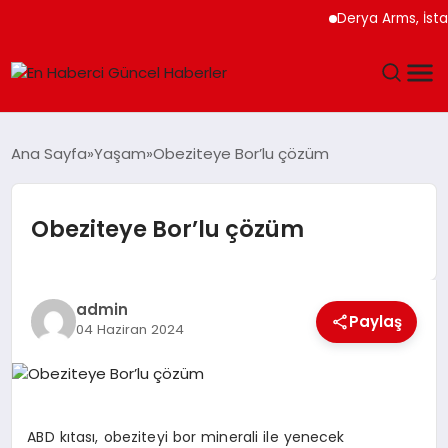
Derya Arms, İstanbu
GÜNDEM
Ana Sayfa
Yaşam
Obeziteye Bor’lu çözüm
SPOR
Obeziteye Bor’lu çözüm
SAĞLIK
TEKNOLOJI
admin
Paylaş
04 Haziran 2024
MAGAZIN
DÜNYA
ABD kıtası, obeziteyi bor minerali ile yenecek