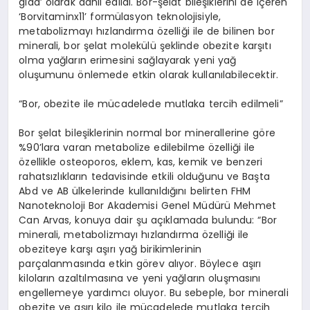
gıda’ olarak dahil edildi. Bor-şelat bileşiklerini de içeren
‘Borvitaminx11’ formülasyon teknolojisiyle,
metabolizmayı hızlandırma özelliği ile de bilinen bor
minerali, bor şelat molekülü şeklinde obezite karşıtı
olma yağların erimesini sağlayarak yeni yağ
oluşumunu önlemede etkin olarak kullanılabilecektir.
“Bor, obezite ile mücadelede mutlaka tercih edilmeli”
Bor şelat bileşiklerinin normal bor minerallerine göre
%90’lara varan metabolize edilebilme özelliği ile
özellikle osteoporos, eklem, kas, kemik ve benzeri
rahatsızlıkların tedavisinde etkili olduğunu ve Başta
Abd ve AB ülkelerinde kullanıldığını belirten FHM
Nanoteknoloji Bor Akademisi Genel Müdürü Mehmet
Can Arvas, konuya dair şu açıklamada bulundu: “Bor
minerali, metabolizmayı hızlandırma özelliği ile
obeziteye karşı aşırı yağ birikimlerinin
parçalanmasında etkin görev alıyor. Böylece aşırı
kiloların azaltılmasına ve yeni yağların oluşmasını
engellemeye yardımcı oluyor. Bu sebeple, bor minerali
obezite ve aşırı kilo ile mücadelede mutlaka tercih