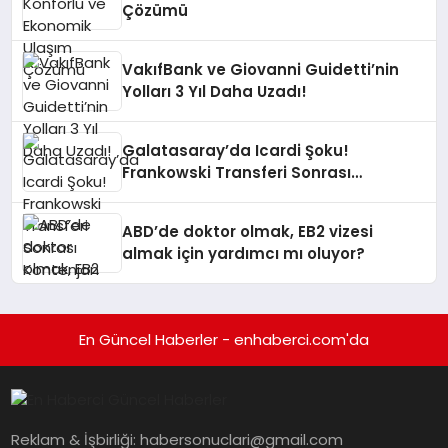
Çözümü
VakıfBank ve Giovanni Guidetti’nin
Yolları 3 Yıl Daha Uzadı!
Galatasaray’da Icardi Şoku!
Frankowski Transferi Sonrası
Kontenjan Engeli
ABD’de doktor olmak, EB2 vizesi
almak için yardımcı mı oluyor?
En Güncel Haberler - enhaberci.com'da
Reklam & İşbirliği:
habersonuclari@gmail.com