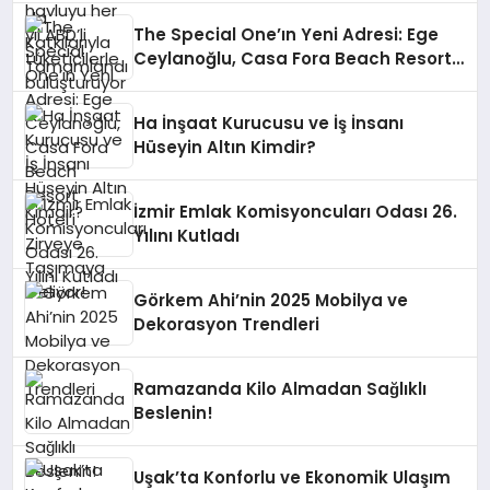
The Special One’ın Yeni Adresi: Ege
Ceylanoğlu, Casa Fora Beach Resort
Hotel’i Zirveye Taşımaya Geliyor!
Ha İnşaat Kurucusu ve İş İnsanı
Hüseyin Altın Kimdir?
İzmir Emlak Komisyoncuları Odası 26.
Yılını Kutladı
Görkem Ahi’nin 2025 Mobilya ve
Dekorasyon Trendleri
Ramazanda Kilo Almadan Sağlıklı
Beslenin!
Uşak’ta Konforlu ve Ekonomik Ulaşım