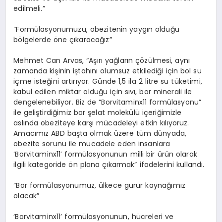
edilmeli.”
“Formülasyonumuzu, obezitenin yaygın olduğu
bölgelerde öne çıkaracağız”
Mehmet Can Arvas, “Aşırı yağların çözülmesi, aynı
zamanda kişinin iştahını olumsuz etkilediği için bol su
içme isteğini artırıyor. Günde 1,5 ila 2 litre su tüketimi,
kabul edilen miktar olduğu için sıvı, bor minerali ile
dengelenebiliyor. Biz de “Borvitaminx11 formülasyonu”
ile geliştirdiğimiz bor şelat molekülü içeriğimizle
aslında obeziteye karşı mücadeleyi etkin kılıyoruz.
Amacımız ABD başta olmak üzere tüm dünyada,
obezite sorunu ile mücadele eden insanlara
‘Borvitaminx11’ formülasyonunun milli bir ürün olarak
ilgili kategoride ön plana çıkarmak” ifadelerini kullandı.
“Bor formülasyonumuz, ülkece gurur kaynağımız
olacak”
‘Borvitaminx11’ formülasyonunun, hücreleri ve