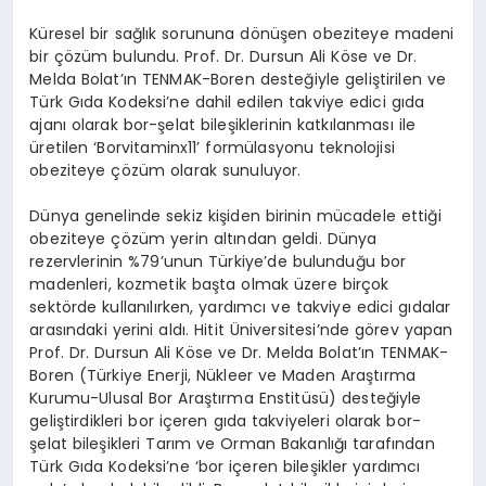
EKONOMI
Küresel bir sağlık sorununa dönüşen obeziteye madeni
bir çözüm bulundu. Prof. Dr. Dursun Ali Köse ve Dr.
EĞITIM
Melda Bolat’ın TENMAK-Boren desteğiyle geliştirilen ve
Türk Gıda Kodeksi’ne dahil edilen takviye edici gıda
SIYASET
ajanı olarak bor-şelat bileşiklerinin katkılanması ile
üretilen ‘Borvitaminx11’ formülasyonu teknolojisi
obeziteye çözüm olarak sunuluyor.
Dünya genelinde sekiz kişiden birinin mücadele ettiği
obeziteye çözüm yerin altından geldi. Dünya
rezervlerinin %79’unun Türkiye’de bulunduğu bor
madenleri, kozmetik başta olmak üzere birçok
sektörde kullanılırken, yardımcı ve takviye edici gıdalar
arasındaki yerini aldı. Hitit Üniversitesi’nde görev yapan
Prof. Dr. Dursun Ali Köse ve Dr. Melda Bolat’ın TENMAK-
Boren (Türkiye Enerji, Nükleer ve Maden Araştırma
Kurumu-Ulusal Bor Araştırma Enstitüsü) desteğiyle
geliştirdikleri bor içeren gıda takviyeleri olarak bor-
şelat bileşikleri Tarım ve Orman Bakanlığı tarafından
Türk Gıda Kodeksi’ne ‘bor içeren bileşikler yardımcı