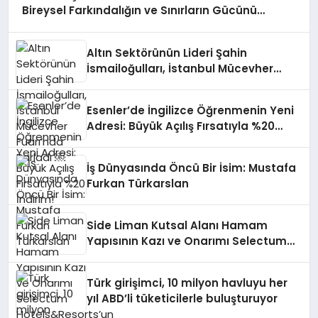
Bireysel Farkındalığın ve Sınırların Gücünü
Anlatıyor
Altın Sektörünün Lideri Şahin
İsmailoğulları, İstanbul Mücevher
Fuarı’nda Parladı ￼
Esenler’de İngilizce Öğrenmenin Yeni
Adresi: Büyük Açılış Fırsatıyla %20
İndirim!
İş Dünyasında Öncü Bir İsim: Mustafa
Furkan Türkarslan
Side Liman Kutsal Alanı Hamam
Yapısının Kazı ve Onarımı Selectum
Hotels&Resorts’un da Katkılarıyla
Tamamlandı
Türk girişimci, 10 milyon havluyu her
yıl ABD’li tüketicilerle buluşturuyor