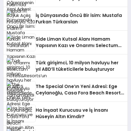
İndirim!
İş Dünyasında Öncü Bir İsim: Mustafa
Furkan Türkarslan
Side Liman Kutsal Alanı Hamam
Yapısının Kazı ve Onarımı Selectum
Hotels&Resorts’un da Katkılarıyla
Tamamlandı
Türk girişimci, 10 milyon havluyu her
yıl ABD’li tüketicilerle buluşturuyor
The Special One’ın Yeni Adresi: Ege
Ceylanoğlu, Casa Fora Beach Resort
Hotel’i Zirveye Taşımaya Geliyor!
Ha İnşaat Kurucusu ve İş İnsanı
Hüseyin Altın Kimdir?