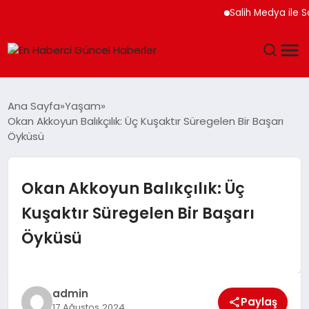
Salih Medya ile Sos
GÜNDEM
Ana Sayfa
Yaşam
Okan Akkoyun Balıkçılık: Üç Kuşaktır Süregelen Bir Başarı
SPOR
Öyküsü
SAĞLIK
Okan Akkoyun Balıkçılık: Üç
TEKNOLOJI
Kuşaktır Süregelen Bir Başarı
Öyküsü
MAGAZIN
DÜNYA
admin
Paylaş
17 Ağustos 2024