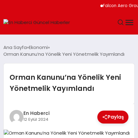
Falcon Aero Group, Kür
GÜNDEM
Ana Sayfa
Ekonomi
Orman Kanunu’na Yönelik Yeni Yönetmelik Yayımlandı
SPOR
SAĞLIK
Orman Kanunu’na Yönelik Yeni
Yönetmelik Yayımlandı
TEKNOLOJI
MAGAZIN
En Haberci
Paylaş
12 Eylül 2024
DÜNYA