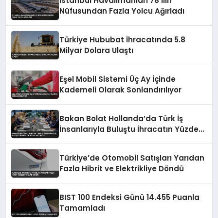
İstanbul Havalimanları 78 İlin
Nüfusundan Fazla Yolcu Ağırladı
Türkiye Hububat İhracatında 5.8
Milyar Dolara Ulaştı
Eşel Mobil Sistemi Üç Ay İçinde
Kademeli Olarak Sonlandırılıyor
Bakan Bolat Hollanda’da Türk İş
İnsanlarıyla Buluştu İhracatın Yüzde
43’ü AB’ye
Türkiye’de Otomobil Satışları Yarıdan
Fazla Hibrit ve Elektrikliye Döndü
BIST 100 Endeksi Günü 14.455 Puanla
Tamamladı