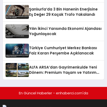
Şanlıurfa’da 3 Bin Hanenin Enerjisine
Eş Değer 29 Kaçak Trafo Yakalandı
Yılın İkinci Yarısında Ekonomi Ajandası
Yoğunlaşacak
Türkiye Cumhuriyet Merkez Bankası
Faiz Kararı Perşembe Açıklanacak
ALFA ARSA’dan Gayrimenkulde Yeni
Dönem: Premium Yaşam ve Yatırım
Fırsatları Bir Arada
En Güncel Haberler - enhaberci.com'da