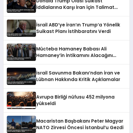
Donald Trump Olası Suikast
İddialarına Karşı İran İçin Talimat
Verdi
İsrail ABD’ye İran’ın Trump’a Yönelik
Suikast Planı İstihbaratını Verdi
Mücteba Hamaney Babası Ali
Hamaney’in İntikamını Alacağını
Duyurdu
İsrail Savunma Bakanı’ndan İran ve
Lübnan Hakkında Kritik Açıklamalar
Avrupa Birliği nüfusu 452 milyona
yükseldi
Macaristan Başbakanı Peter Magyar
NATO Zirvesi Öncesi İstanbul’u Gezdi