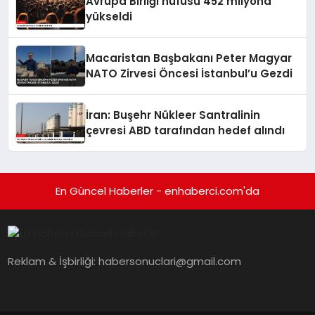
Avrupa Birliği nüfusu 452 milyona
yükseldi
Macaristan Başbakanı Peter Magyar
NATO Zirvesi Öncesi İstanbul’u Gezdi
İran: Buşehr Nükleer Santralinin
çevresi ABD tarafından hedef alındı
En Güncel Haberler - enhaberci.com'da
Reklam & İşbirliği:
habersonuclari@gmail.com