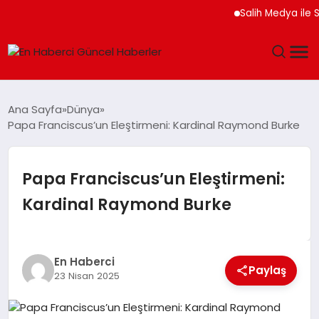
Salih Medya ile Sosya
GÜNDEM
Ana Sayfa
Dünya
Papa Franciscus’un Eleştirmeni: Kardinal Raymond Burke
SPOR
SAĞLIK
Papa Franciscus’un Eleştirmeni:
Kardinal Raymond Burke
TEKNOLOJI
MAGAZIN
En Haberci
Paylaş
23 Nisan 2025
DÜNYA