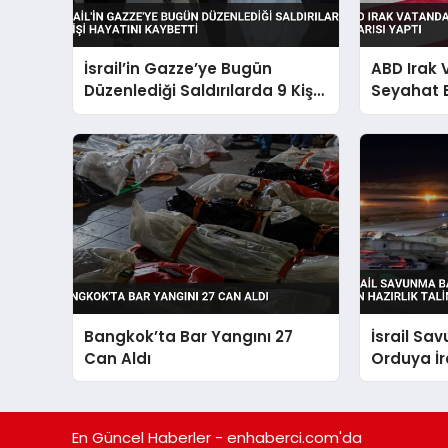
İsrail’in Gazze’ye Bugün
ABD Irak
Düzenlediği Saldırılarda 9 Kişi
Seyahat 
Hayatını Kaybetti
Bangkok’ta Bar Yangını 27
İsrail Sa
Can Aldı
Orduya İra
Hazırlık T
En Güncel Haberler - enhaberci.com'da