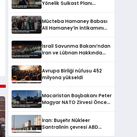
Yönelik Suikast Planı
İstihbaratını Verdi
Mücteba Hamaney Babası
Ali Hamaney’in İntikamını
Alacağını Duyurdu
İsrail Savunma Bakanı’ndan
İran ve Lübnan Hakkında
Kritik Açıklamalar
Avrupa Birliği nüfusu 452
milyona yükseldi
Macaristan Başbakanı Peter
Magyar NATO Zirvesi Öncesi
İstanbul’u Gezdi
İran: Buşehr Nükleer
Santralinin çevresi ABD
tarafından hedef alındı