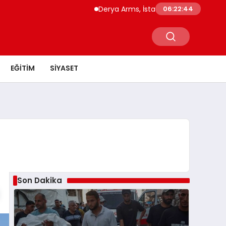
Derya Arms, İstanbul Prohunt 2026’da yeni 
06:22:45
EĞITIM
SIYASET
Son Dakika