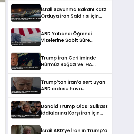
İsrail Savunma Bakanı Katz
Orduya İran Saldırısı İçin
Hazırlık Talimatı Verdi
ABD Yabancı Öğrenci
Vizelerine Sabit Süre
Sınırlaması Getirdi
Trump İran Geriliminde
Hürmüz Boğazı ve İHA
Saldırısı Açıklaması
Trump’tan İran’a sert uyarı
ABD ordusu hava
saldırılarını sürdürüyor
Donald Trump Olası Suikast
İddialarına Karşı İran İçin
Talimat Verdi
İsrail ABD’ye İran’ın Trump’a