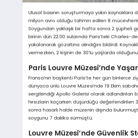
Ulusal basının soruşturmaya yakın kaynaklara d
milyon avro olduğu tahmin edilen 8 mücevherin ç
Soygundan yaklaşık bir hafta sonra 2 şüpheli gö
birinin dün 22.00 sularında Paris’teki Charles-
yakalanarak gözaltına alındığını bildirdi. Kaynakla
vermezken, 2 kişinin de 30’lu yaşlarda olduğunu
Paris Louvre Müzesi’nde Yaş
Fransa’nın başkenti Paris’te her gün binlerce ziy
dünyaca ünlü Louvre Müzesi’nde 19 Ekim sabahı 
sergilendiği Apollo Galerisi olarak adlandırıla
hırsızların kaçarken düşürdüğü değerlendirilen 
sonra hasarlı halde müzenin dışında bulunmuştu
soygunu 7 dakika sürmüştü.
Louvre Müzesi’nde Güvenlik S