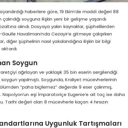
ayandırdığı haberlere göre, 19 Ekim’de maddi değeri 88
alındığı soyguna ilişkin yeni bir gelişme yaşandı.
zaltına alındı. Dosyaya yakın kaynaklar, şüphelilerden
de-Gaulle Havalimanı’nda Cezayir’e gitmeye çalışırken
r, diğer şüphelinin nasıl yakalandığına ilişkin bir bilgi
 aktardı.
anan Soygun
aretçiyi ağırlayan ve yaklaşık 35 bin eserin sergilendiği
soygun yapılmıştı. Soygunda, Kraliyet mücevherlerinin
n bölümden “paha biçilemez” değerde 9 eser çalınmış,
3. Napolyon’un eşi İmparatoriçe Eugenie’e ait taç ise daha
. Tarihi değeri olan 8 mücevherle kaçan 4 hırsızın
tandartlarına Uygunluk Tartışmaları