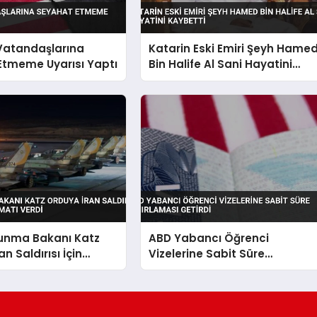
 Vatandaşlarına
Katarin Eski Emiri Şeyh Hame
Etmeme Uyarısı Yaptı
Bin Halife Al Sani Hayatini
Kaybetti
vunma Bakanı Katz
ABD Yabancı Öğrenci
n Saldırısı İçin
Vizelerine Sabit Süre
alimatı Verdi
Sınırlaması Getirdi