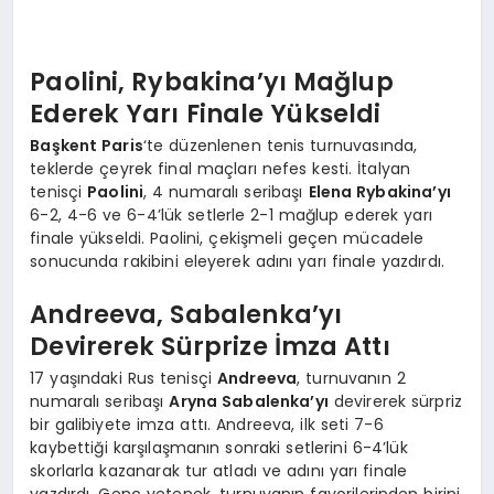
EKONOMI
EĞITIM
Paolini, Rybakina’yı Mağlup
Ederek Yarı Finale Yükseldi
SIYASET
Başkent Paris
‘te düzenlenen tenis turnuvasında,
teklerde çeyrek final maçları nefes kesti. İtalyan
tenisçi
Paolini
, 4 numaralı seribaşı
Elena Rybakina’yı
6-2, 4-6 ve 6-4’lük setlerle 2-1 mağlup ederek yarı
finale yükseldi. Paolini, çekişmeli geçen mücadele
sonucunda rakibini eleyerek adını yarı finale yazdırdı.
Andreeva, Sabalenka’yı
Devirerek Sürprize İmza Attı
17 yaşındaki Rus tenisçi
Andreeva
, turnuvanın 2
numaralı seribaşı
Aryna Sabalenka’yı
devirerek sürpriz
bir galibiyete imza attı. Andreeva, ilk seti 7-6
kaybettiği karşılaşmanın sonraki setlerini 6-4’lük
skorlarla kazanarak tur atladı ve adını yarı finale