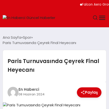
Falcon Aero Group,
GÜNDEM
Ana Sayfa
Spor
Paris Turnuvasında Çeyrek Final Heyecanı
SPOR
SAĞLIK
Paris Turnuvasında Çeyrek Final
Heyecanı
TEKNOLOJI
MAGAZIN
En Haberci
Paylaş
08 Haziran 2024
DÜNYA