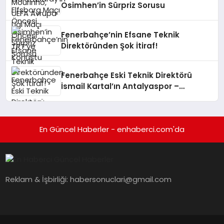
Osimhen’in Sürpriz Sorusu
Fenerbahçe’nin Efsane Teknik
Direktöründen Şok İtiraf!
Fenerbahçe Eski Teknik Direktörü
İsmail Kartal’ın Antalyaspor –
Galatasaray Maçındaki Sosyal
Medya Paylaşımı Tartışma Yarattı
En Güncel Haberler - enhaberci.com'da
Reklam & İşbirliği:
habersonuclari@gmail.com