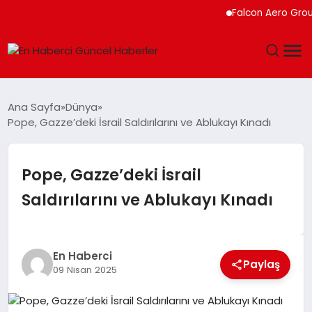
Falcon Aero Group, Kür
GÜNDEM
Ana Sayfa
Dünya
Pope, Gazze’deki İsrail Saldırılarını ve Ablukayı Kınadı
SPOR
SAĞLIK
Pope, Gazze’deki İsrail
Saldırılarını ve Ablukayı Kınadı
TEKNOLOJI
MAGAZIN
En Haberci
Paylaş
09 Nisan 2025
DÜNYA