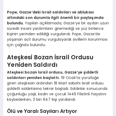
EKONOMI
Pope, Gazze’deki İsrail saldırıları ve ablukası
EĞITIM
altındaki son durumla ilgili önemli bir paylaşımda
bulundu.
Yapılan açıklamada, Gazze’ye bir aydan uzun
SIYASET
süredir insani yardımların giremediği ve yüz binlerce
kişinin yerinden edildiği vurgulandı. Pope, Gazze’de
yaşanan acil durumu vurgulayarak sivillerin korunması
için çağrıda bulundu.
Ateşkesi Bozan İsrail Ordusu
Yeniden Saldırdı
Ateşkesi bozan İsrail ordusu, Gazze’ye şiddetli
saldırıları yeniden başlattı.
19 Ocak’ta yürürlüğe
giren ateşkesin ardından 18 Mart sabahı İsrail ordusu
şiddetli saldırılarına tekrar başladı. Saldırılar sonucunda
çoğunluğu yaşlı, kadın ve çocuk 1449 Filistinli hayatını
kaybederken, 3 bin 647 kişi yaralandı.
Ölü ve Yaralı Sayıları Artıyor