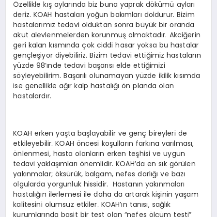
Özellikle kış aylarında biz buna yaprak dökümü ayları
deriz. KOAH hastaları yoğun bakımları doldurur. Bizim
hastalarımız tedavi olduktan sonra büyük bir oranda
akut alevlenmelerden korunmuş olmaktadır. Akciğerin
geri kalan kısmında çok ciddi hasar yoksa bu hastalar
gençleşiyor diyebiliriz. Bizim tedavi ettiğimiz hastaların
yüzde 98’ınde tedavi başarısı elde ettiğimizi
söyleyebilirim. Başarılı olunamayan yüzde ikilik kısımda
ise genellikle ağır kalp hastalığı ön planda olan
hastalardır.
KOAH erken yaşta başlayabilir ve genç bireyleri de
etkileyebilir. KOAH öncesi koşulların farkına varılması,
önlenmesi, hasta olanların erken teşhisi ve uygun
tedavi yaklaşımları önemlidir. KOAH’da en sık görülen
yakınmalar; öksürük, balgam, nefes darlığı ve bazı
olgularda yorgunluk hissidir. Hastanın yakınmaları
hastalığın ilerlemesi ile daha da artarak kişinin yaşam
kalitesini olumsuz etkiler. KOAH’ın tanısı, sağlık
kurumlarında basit bir test olan “nefes ölçüm testi”