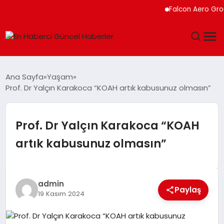
Falcon Aero Group, 
GÜNDEM
Ana Sayfa
Yaşam
Prof. Dr Yalçın Karakoca “KOAH artık kabusunuz olmasın”
SPOR
SAĞLIK
Prof. Dr Yalçın Karakoca “KOAH
artık kabusunuz olmasın”
TEKNOLOJI
MAGAZIN
admin
Paylaş
19 Kasım 2024
DÜNYA