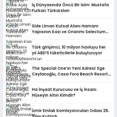
İş Dünyasında Öncü Bir İsim: Mustafa
Furkan Türkarslan
Side Liman Kutsal Alanı Hamam
Yapısının Kazı ve Onarımı Selectum
Hotels&Resorts’un da Katkılarıyla
Tamamlandı
Türk girişimci, 10 milyon havluyu her
yıl ABD’li tüketicilerle buluşturuyor
The Special One’ın Yeni Adresi: Ege
Ceylanoğlu, Casa Fora Beach Resort
Hotel’i Zirveye Taşımaya Geliyor!
Ha İnşaat Kurucusu ve İş İnsanı
Hüseyin Altın Kimdir?
İzmir Emlak Komisyoncuları Odası 26.
Yılını Kutladı