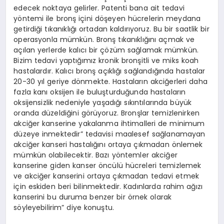
edecek noktaya gelirler. Patenti bana ait tedavi
yöntemi ile bronş içini döşeyen hücrelerin meydana
getirdiği tıkanıklığı ortadan kaldırıyoruz. Bu bir saatlik bir
operasyonla mümkün. Bronş tıkanıklığını açmak ve
açılan yerlerde kalıcı bir çözüm sağlamak mümkün.
Bizim tedavi yaptığımız kronik bronşitli ve miks koah
hastalardır. Kalıcı bronş açıklığı sağlandığında hastalar
20-30 yıl geriye dönmekte. Hastaların akciğerleri daha
fazla kanı oksijen ile buluşturduğunda hastaların
oksijensizlik nedeniyle yaşadığı sıkıntılarında büyük
oranda düzeldiğini görüyoruz. Bronşlar temizlenirken
akciğer kanserine yakalanma ihtimalleri de minimum
düzeye inmektedir” tedavisi maalesef sağlanamayan
akciğer kanseri hastalığını ortaya çıkmadan önlemek
mümkün olabilecektir. Bazı yöntemler akciğer
kanserine giden kanser öncülü hücreleri temizlemek
ve akciğer kanserini ortaya çıkmadan tedavi etmek
için eskiden beri bilinmektedir. Kadınlarda rahim ağızı
kanserini bu duruma benzer bir örnek olarak
söyleyebilirim” diye konuştu.