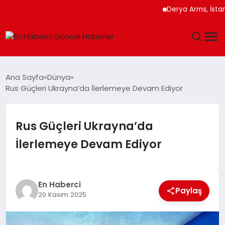
Derya Arms, İstanbul P
GÜNDEM
Ana Sayfa
Dünya
Rus Güçleri Ukrayna’da İlerlemeye Devam Ediyor
SPOR
SAĞLIK
Rus Güçleri Ukrayna’da
İlerlemeye Devam Ediyor
TEKNOLOJI
MAGAZIN
En Haberci
Paylaş
20 Kasım 2025
DÜNYA