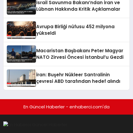
İsrail Savunma Bakanı’ndan İran ve
Lübnan Hakkında Kritik Açıklamalar
Avrupa Birliği nüfusu 452 milyona
yükseldi
Macaristan Başbakanı Peter Magyar
NATO Zirvesi Öncesi İstanbul’u Gezdi
İran: Buşehr Nükleer Santralinin
çevresi ABD tarafından hedef alındı
En Güncel Haberler - enhaberci.com'da