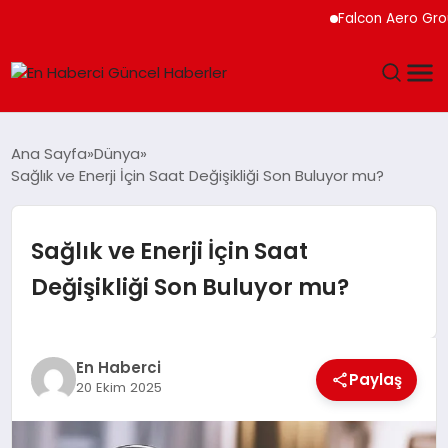
Falcon Aero Group, Kür
GÜNDEM
Ana Sayfa
Dünya
Sağlık ve Enerji İçin Saat Değişikliği Son Buluyor mu?
SPOR
SAĞLIK
Sağlık ve Enerji İçin Saat
Değişikliği Son Buluyor mu?
TEKNOLOJI
MAGAZIN
En Haberci
Paylaş
20 Ekim 2025
DÜNYA