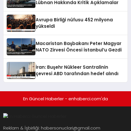
Lübnan Hakkında Kritik Açıklamalar
Avrupa Birliği nüfusu 452 milyona
yükseldi
Macaristan Başbakanı Peter Magyar
NATO Zirvesi Öncesi İstanbul’u Gezdi
İran: Buşehr Nükleer Santralinin
çevresi ABD tarafından hedef alındı
En Güncel Haberler - enhaberci.com'da
Reklam & İşbirliği:
habersonuclari@gmail.com