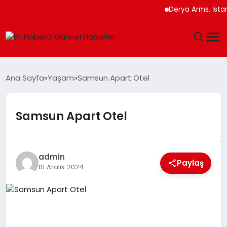
Derya Arms, İstanbul
GÜNDEM
Ana Sayfa
Yaşam
Samsun Apart Otel
SPOR
Samsun Apart Otel
SAĞLIK
TEKNOLOJI
admin
Paylaş
01 Aralık 2024
MAGAZIN
DÜNYA