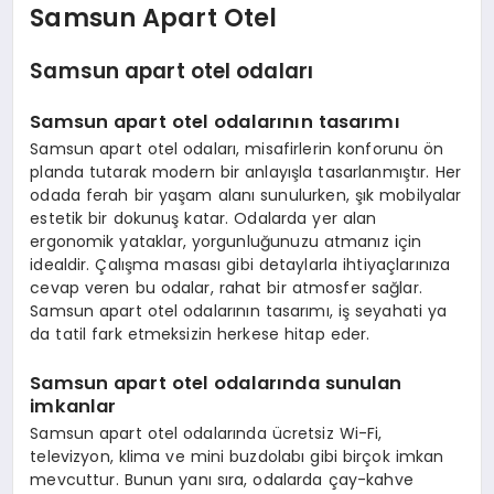
EKONOMI
Samsun Apart Otel
EĞITIM
Samsun apart otel odaları
SIYASET
Samsun apart otel odalarının tasarımı
Samsun apart otel odaları, misafirlerin konforunu ön
planda tutarak modern bir anlayışla tasarlanmıştır. Her
odada ferah bir yaşam alanı sunulurken, şık mobilyalar
estetik bir dokunuş katar. Odalarda yer alan
ergonomik yataklar, yorgunluğunuzu atmanız için
idealdir. Çalışma masası gibi detaylarla ihtiyaçlarınıza
cevap veren bu odalar, rahat bir atmosfer sağlar.
Samsun apart otel odalarının tasarımı, iş seyahati ya
da tatil fark etmeksizin herkese hitap eder.
Samsun apart otel odalarında sunulan
imkanlar
Samsun apart otel odalarında ücretsiz Wi-Fi,
televizyon, klima ve mini buzdolabı gibi birçok imkan
mevcuttur. Bunun yanı sıra, odalarda çay-kahve