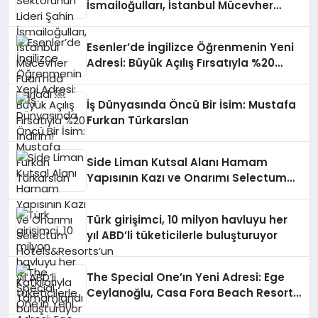
İsmailoğulları, İstanbul Mücevher
Fuarı’nda Parladı ￼
Esenler’de İngilizce Öğrenmenin Yeni
Adresi: Büyük Açılış Fırsatıyla %20
İndirim!
İş Dünyasında Öncü Bir İsim: Mustafa
Furkan Türkarslan
Side Liman Kutsal Alanı Hamam
Yapısının Kazı ve Onarımı Selectum
Hotels&Resorts’un da Katkılarıyla
Tamamlandı
Türk girişimci, 10 milyon havluyu her
yıl ABD’li tüketicilerle buluşturuyor
The Special One’ın Yeni Adresi: Ege
Ceylanoğlu, Casa Fora Beach Resort
Hotel’i Zirveye Taşımaya Geliyor!