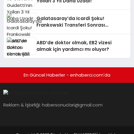
Yolları 3 Yıl Daha Uzadı!
Galatasaray’da Icardi Şoku!
Frankowski Transferi Sonrası
Kontenjan Engeli
ABD’de doktor olmak, EB2 vizesi
almak için yardımcı mı oluyor?
En Güncel Haberler - enhaberci.com'da
Reklam & İşbirliği:
habersonuclari@gmail.com