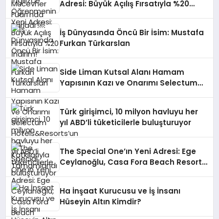
Adresi: Büyük Açılış Fırsatıyla %20
İndirim!
İş Dünyasında Öncü Bir İsim: Mustafa
Furkan Türkarslan
Side Liman Kutsal Alanı Hamam
Yapısının Kazı ve Onarımı Selectum
Hotels&Resorts’un da Katkılarıyla
Tamamlandı
Türk girişimci, 10 milyon havluyu her
yıl ABD’li tüketicilerle buluşturuyor
The Special One’ın Yeni Adresi: Ege
Ceylanoğlu, Casa Fora Beach Resort
Hotel’i Zirveye Taşımaya Geliyor!
Ha İnşaat Kurucusu ve İş İnsanı
Hüseyin Altın Kimdir?