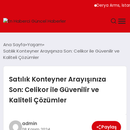
Derya Arms, İstanbul
GÜNDEM
Ana Sayfa
Yaşam
Satılık Konteyner Arayışınıza Son: Celikor ile Güvenilir ve
SPOR
Kaliteli Çözümler
SAĞLIK
Satılık Konteyner Arayışınıza
TEKNOLOJI
Son: Celikor ile Güvenilir ve
Kaliteli Çözümler
MAGAZIN
DÜNYA
admin
Paylaş
08 Kasım 2024