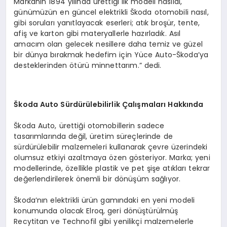
Markanın 1894 yılında ürettiği ilk modeli nasıldı,
günümüzün en güncel elektrikli Škoda otomobili nasıl,
gibi soruları yanıtlayacak eserleri; atık broşür, tente,
afiş ve karton gibi materyallerle hazırladık. Asıl
amacım olan gelecek nesillere daha temiz ve güzel
bir dünya bırakmak hedefim için Yüce Auto-Škoda’ya
desteklerinden ötürü minnettarım.” dedi.
Škoda Auto Sürdürülebilirlik Çalışmaları Hakkında
Škoda Auto, ürettiği otomobillerin sadece
tasarımlarında değil, üretim süreçlerinde de
sürdürülebilir malzemeleri kullanarak çevre üzerindeki
olumsuz etkiyi azaltmaya özen gösteriyor. Marka; yeni
modellerinde, özellikle plastik ve pet şişe atıkları tekrar
değerlendirilerek önemli bir dönüşüm sağlıyor.
Škoda’nın elektrikli ürün gamındaki en yeni modeli
konumunda olacak Elroq, geri dönüştürülmüş
Recytitan ve Technofil gibi yenilikçi malzemelerle