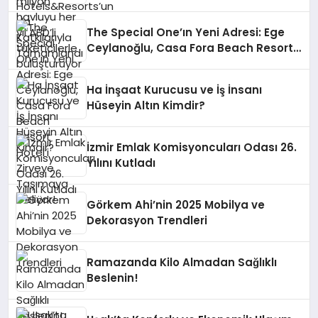
The Special One’ın Yeni Adresi: Ege
Ceylanoğlu, Casa Fora Beach Resort
Hotel’i Zirveye Taşımaya Geliyor!
Ha İnşaat Kurucusu ve İş İnsanı
Hüseyin Altın Kimdir?
İzmir Emlak Komisyoncuları Odası 26.
Yılını Kutladı
Görkem Ahi’nin 2025 Mobilya ve
Dekorasyon Trendleri
Ramazanda Kilo Almadan Sağlıklı
Beslenin!