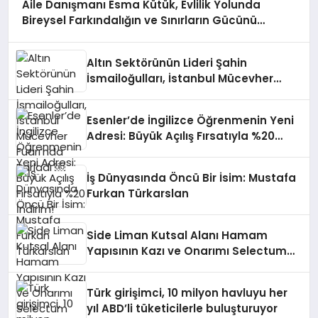
Aile Danışmanı Esma Kütük, Evlilik Yolunda
Bireysel Farkındalığın ve Sınırların Gücünü
Anlatıyor
Altın Sektörünün Lideri Şahin
İsmailoğulları, İstanbul Mücevher
Fuarı’nda Parladı ￼
Esenler’de İngilizce Öğrenmenin Yeni
Adresi: Büyük Açılış Fırsatıyla %20
İndirim!
İş Dünyasında Öncü Bir İsim: Mustafa
Furkan Türkarslan
Side Liman Kutsal Alanı Hamam
Yapısının Kazı ve Onarımı Selectum
Hotels&Resorts’un da Katkılarıyla
Tamamlandı
Türk girişimci, 10 milyon havluyu her
yıl ABD’li tüketicilerle buluşturuyor