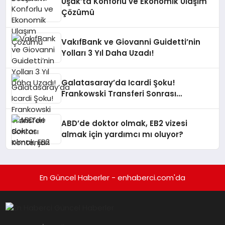
Uşak’ta Konforlu ve Ekonomik Ulaşım
Çözümü
VakıfBank ve Giovanni Guidetti’nin
Yolları 3 Yıl Daha Uzadı!
Galatasaray’da Icardi Şoku!
Frankowski Transferi Sonrası
Kontenjan Engeli
ABD’de doktor olmak, EB2 vizesi
almak için yardımcı mı oluyor?
En Güncel Haberler - enhaberci.com'da