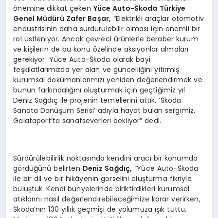
önemine dikkat çeken
Yüce Auto-Škoda Türkiye
Genel Müdürü Zafer Başar,
“Elektrikli araçlar otomotiv
endüstrisinin daha sürdürülebilir olması için önemli bir
rol üstleniyor. Ancak çevreci ürünlerle beraber kurum
ve kişilerin de bu konu özelinde aksiyonlar almaları
gerekiyor. Yüce Auto-Škoda olarak bayi
teşkilatlarımızda yer alan ve güncelliğini yitirmiş
kurumsal dokümanlarımızı yeniden değerlendirmek ve
bunun farkındalığını oluşturmak için geçtiğimiz yıl
Deniz Sağdıç ile projenin temellerini attık. ‘Škoda
Sanata Dönüşüm Serisi’ adıyla hayat bulan sergimiz,
Galataport’ta sanatseverleri bekliyor” dedi.
Sürdürülebilirlik noktasında kendini aracı bir konumda
gördüğünü belirten
Deniz Sağdıç,
“Yüce Auto-Škoda
ile bir dil ve bir hikâyenin görselini oluşturma fikriyle
buluştuk. Kendi bünyelerinde biriktirdikleri kurumsal
atıklarını nasıl değerlendirebileceğimize karar verirken,
Škoda’nın 130 yıllık geçmişi de yolumuza ışık tuttu.