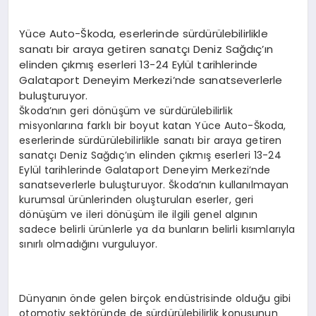
EKONOMI
Yüce Auto-Škoda, eserlerinde sürdürülebilirlikle
EĞITIM
sanatı bir araya getiren sanatçı Deniz Sağdıç’ın
elinden çıkmış eserleri 13-24 Eylül tarihlerinde
SIYASET
Galataport Deneyim Merkezi’nde sanatseverlerle
buluşturuyor.
Škoda’nın geri dönüşüm ve sürdürülebilirlik
misyonlarına farklı bir boyut katan Yüce Auto-Škoda,
eserlerinde sürdürülebilirlikle sanatı bir araya getiren
sanatçı Deniz Sağdıç’ın elinden çıkmış eserleri 13-24
Eylül tarihlerinde Galataport Deneyim Merkezi’nde
sanatseverlerle buluşturuyor. Škoda’nın kullanılmayan
kurumsal ürünlerinden oluşturulan eserler, geri
dönüşüm ve ileri dönüşüm ile ilgili genel algının
sadece belirli ürünlerle ya da bunların belirli kısımlarıyla
sınırlı olmadığını vurguluyor.
Dünyanın önde gelen birçok endüstrisinde olduğu gibi
otomotiv sektöründe de sürdürülebilirlik konusunun