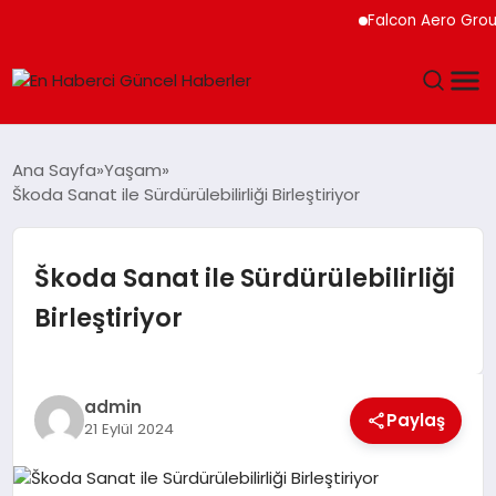
Falcon Aero Group, K
GÜNDEM
Ana Sayfa
Yaşam
Škoda Sanat ile Sürdürülebilirliği Birleştiriyor
SPOR
SAĞLIK
Škoda Sanat ile Sürdürülebilirliği
Birleştiriyor
TEKNOLOJI
MAGAZIN
admin
Paylaş
21 Eylül 2024
DÜNYA