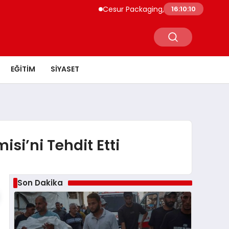
Cesur Packaging, Mısır’daki Üretim Üssü
16:10:11
EĞITIM
SIYASET
si’ni Tehdit Etti
Son Dakika