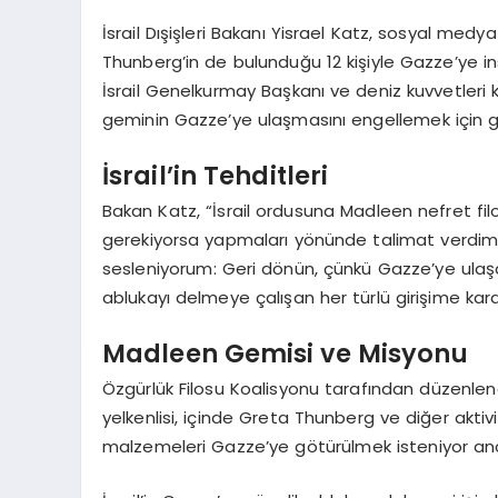
İsrail Dışişleri Bakanı Yisrael Katz, sosyal med
Thunberg’in de bulunduğu 12 kişiyle Gazze’ye i
İsrail Genelkurmay Başkanı ve deniz kuvvetleri
geminin Gazze’ye ulaşmasını engellemek için ger
İsrail’in Tehditleri
Bakan Katz, “İsrail ordusuna Madleen nefret fi
gerekiyorsa yapmaları yönünde talimat verdi
sesleniyorum: Geri dönün, çünkü Gazze’ye ulaşama
ablukayı delmeye çalışan her türlü girişime ka
Madleen Gemisi ve Misyonu
Özgürlük Filosu Koalisyonu tarafından düzenle
yelkenlisi, içinde Greta Thunberg ve diğer aktiv
malzemeleri Gazze’ye götürülmek isteniyor ancak