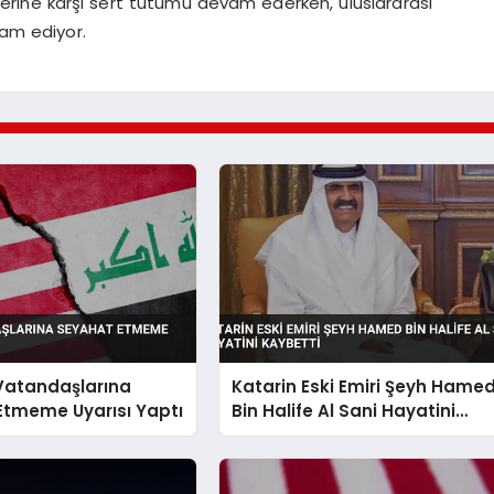
mlerine karşı sert tutumu devam ederken, uluslararası
am ediyor.
 Vatandaşlarına
Katarin Eski Emiri Şeyh Hame
Etmeme Uyarısı Yaptı
Bin Halife Al Sani Hayatini
Kaybetti