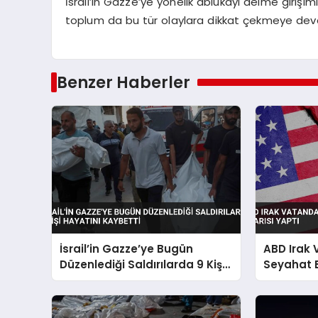
İsrail’in Gazze’ye yönelik ablukayı delme girişi
toplum da bu tür olaylara dikkat çekmeye dev
Benzer Haberler
İsrail’in Gazze’ye Bugün
ABD Irak
Düzenlediği Saldırılarda 9 Kişi
Seyahat 
Hayatını Kaybetti