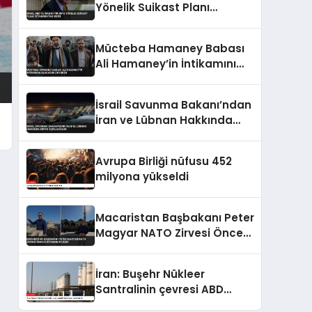
Yönelik Suikast Planı
İstihbaratını Verdi
Mücteba Hamaney Babası
Ali Hamaney’in İntikamını
Alacağını Duyurdu
İsrail Savunma Bakanı’ndan
İran ve Lübnan Hakkında
Kritik Açıklamalar
Avrupa Birliği nüfusu 452
milyona yükseldi
Macaristan Başbakanı Peter
Magyar NATO Zirvesi Öncesi
İstanbul’u Gezdi
İran: Buşehr Nükleer
Santralinin çevresi ABD
tarafından hedef alındı