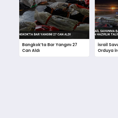
Bangkok’ta Bar Yangını 27
İsrail Sa
Can Aldı
Orduya İra
Hazırlık T