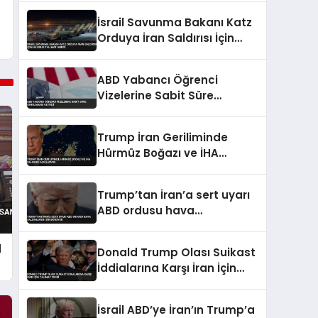
İsrail Savunma Bakanı Katz
Orduya İran Saldırısı İçin
Hazırlık Talimatı Verdi
ABD Yabancı Öğrenci
Vizelerine Sabit Süre
Sınırlaması Getirdi
Trump İran Geriliminde
Hürmüz Boğazı ve İHA
Saldırısı Açıklaması
Trump’tan İran’a sert uyarı
ABD ordusu hava
saldırılarını sürdürüyor
d
Donald Trump Olası Suikast
İddialarına Karşı İran İçin
Talimat Verdi
İsrail ABD’ye İran’ın Trump’a