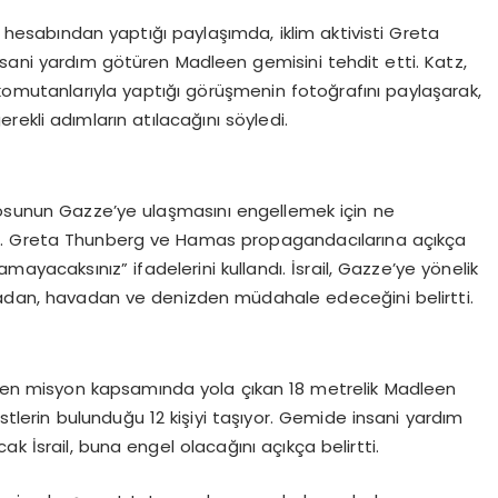
ya hesabından yaptığı paylaşımda, iklim aktivisti Greta
nsani yardım götüren Madleen gemisini tehdit etti. Katz,
 komutanlarıyla yaptığı görüşmenin fotoğrafını paylaşarak,
ekli adımların atılacağını söyledi.
losunun Gazze’ye ulaşmasını engellemek için ne
m. Greta Thunberg ve Hamas propagandacılarına açıkça
yacaksınız” ifadelerini kullandı. İsrail, Gazze’ye yönelik
radan, havadan ve denizden müdahale edeceğini belirtti.
nen misyon kapsamında yola çıkan 18 metrelik Madleen
istlerin bulunduğu 12 kişiyi taşıyor. Gemide insani yardım
 İsrail, buna engel olacağını açıkça belirtti.