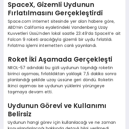
EKONOMI
SpaceX, Gizemli Uydunun
Fırlatılmasını Gerçekleştirdi
EĞITIM
Space.com internet sitesinde yer alan habere göre,
ABD’nin California eyaletindeki Vandenberg Uzay
SIYASET
Kuvvetleri Üssü’nden lokal saatle 23:49’da SpaceX’e ait
Falcon 9 roketi aracılığıyla gizemli bir uydu fırlatıldı.
Fırlatma işlemi internetten canlı yayınlandı.
Roket İki Aşamada Gerçekleşti
NROL-57 adındaki bu gizli uydunun taşındığı roketin
birinci aşaması, fırlatıldıktan yaklaşık 7,5 dakika sonra
planlandığı şekilde uzay üssüne geri döndü. Roketin
ikinci aşaması ise uydunun yüklerini yörüngeye
taşımaya devam etti.
Uydunun Görevi ve Kullanımı
Belirsiz
Uydunun hangi görev için kullanılacağı ve ne zaman
konuşlandırılacağı hakkında detaylı bilgi verilmedi.