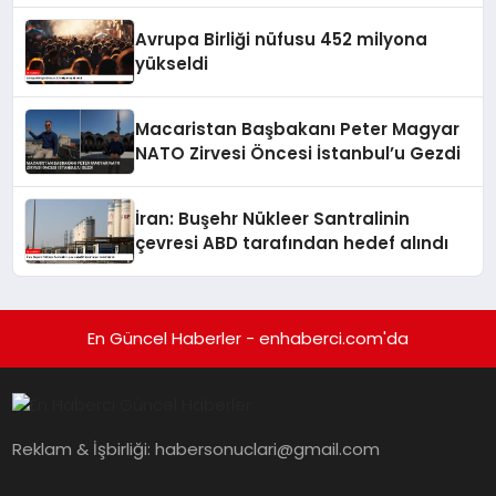
Avrupa Birliği nüfusu 452 milyona
yükseldi
Macaristan Başbakanı Peter Magyar
NATO Zirvesi Öncesi İstanbul’u Gezdi
İran: Buşehr Nükleer Santralinin
çevresi ABD tarafından hedef alındı
En Güncel Haberler - enhaberci.com'da
Reklam & İşbirliği:
habersonuclari@gmail.com