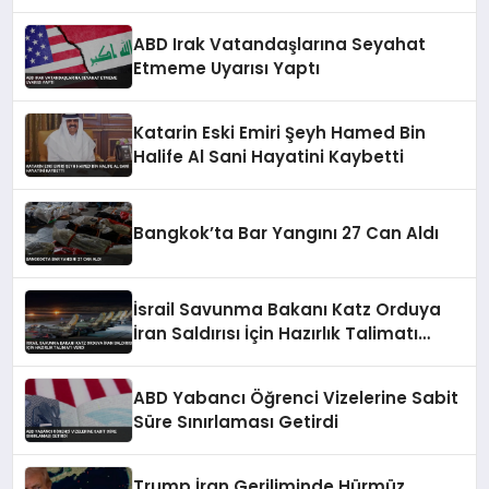
ABD Irak Vatandaşlarına Seyahat
Etmeme Uyarısı Yaptı
Katarin Eski Emiri Şeyh Hamed Bin
Halife Al Sani Hayatini Kaybetti
Bangkok’ta Bar Yangını 27 Can Aldı
İsrail Savunma Bakanı Katz Orduya
İran Saldırısı İçin Hazırlık Talimatı
Verdi
ABD Yabancı Öğrenci Vizelerine Sabit
Süre Sınırlaması Getirdi
Trump İran Geriliminde Hürmüz