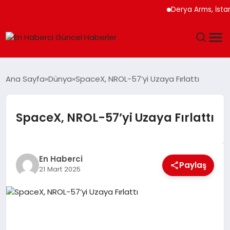
Derya Arms, İstanbul P
GÜNDEM
Ana Sayfa
Dünya
SpaceX, NROL-57’yi Uzaya Fırlattı
SPOR
SpaceX, NROL-57’yi Uzaya Fırlattı
SAĞLIK
TEKNOLOJI
En Haberci
Paylaş
21 Mart 2025
MAGAZIN
DÜNYA