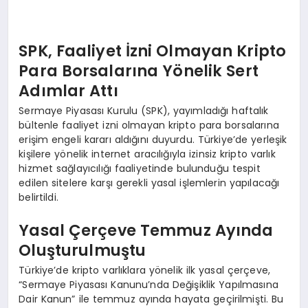
EKONOMI
EĞITIM
SPK, Faaliyet İzni Olmayan Kripto
Para Borsalarına Yönelik Sert
SIYASET
Adımlar Attı
Sermaye Piyasası Kurulu (SPK), yayımladığı haftalık
bültenle faaliyet izni olmayan kripto para borsalarına
erişim engeli kararı aldığını duyurdu. Türkiye’de yerleşik
kişilere yönelik internet aracılığıyla izinsiz kripto varlık
hizmet sağlayıcılığı faaliyetinde bulunduğu tespit
edilen sitelere karşı gerekli yasal işlemlerin yapılacağı
belirtildi.
Yasal Çerçeve Temmuz Ayında
Oluşturulmuştu
Türkiye’de kripto varlıklara yönelik ilk yasal çerçeve,
“Sermaye Piyasası Kanunu’nda Değişiklik Yapılmasına
Dair Kanun” ile temmuz ayında hayata geçirilmişti. Bu