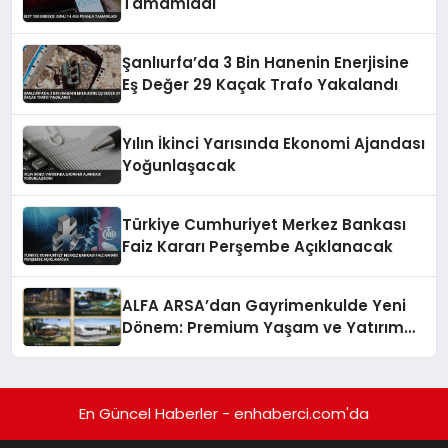
Tamamladı
Şanlıurfa’da 3 Bin Hanenin Enerjisine
Eş Değer 29 Kaçak Trafo Yakalandı
Yılın İkinci Yarısında Ekonomi Ajandası
Yoğunlaşacak
Türkiye Cumhuriyet Merkez Bankası
Faiz Kararı Perşembe Açıklanacak
ALFA ARSA’dan Gayrimenkulde Yeni
Dönem: Premium Yaşam ve Yatırım
Fırsatları Bir Arada
En Güncel Haberler - enhaberci.com'da