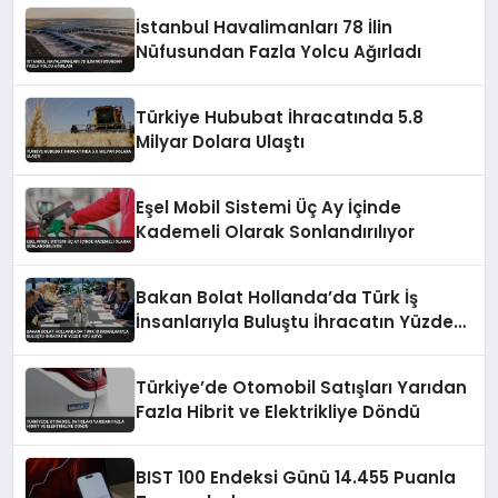
İstanbul Havalimanları 78 İlin
Nüfusundan Fazla Yolcu Ağırladı
Türkiye Hububat İhracatında 5.8
Milyar Dolara Ulaştı
Eşel Mobil Sistemi Üç Ay İçinde
Kademeli Olarak Sonlandırılıyor
Bakan Bolat Hollanda’da Türk İş
İnsanlarıyla Buluştu İhracatın Yüzde
43’ü AB’ye
Türkiye’de Otomobil Satışları Yarıdan
Fazla Hibrit ve Elektrikliye Döndü
BIST 100 Endeksi Günü 14.455 Puanla