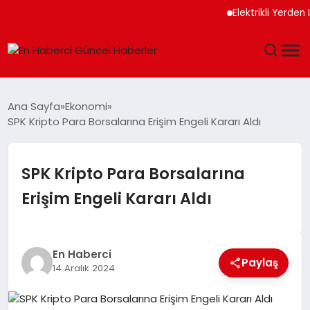
Elektrikli Yerden Isıt
GÜNDEM
Ana Sayfa
Ekonomi
SPK Kripto Para Borsalarına Erişim Engeli Kararı Aldı
SPOR
SAĞLIK
SPK Kripto Para Borsalarına
Erişim Engeli Kararı Aldı
TEKNOLOJI
MAGAZIN
En Haberci
Paylaş
14 Aralık 2024
DÜNYA