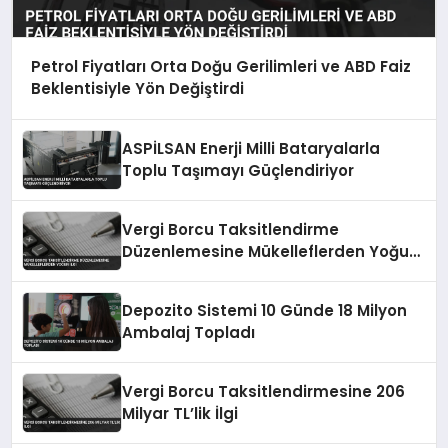
Petrol Fiyatları Orta Doğu Gerilimleri ve ABD Faiz
Beklentisiyle Yön Değiştirdi
ASPİLSAN Enerji Milli Bataryalarla
Toplu Taşımayı Güçlendiriyor
Vergi Borcu Taksitlendirme
Düzenlemesine Mükelleflerden Yoğun
İlgi
Depozito Sistemi 10 Günde 18 Milyon
Ambalaj Topladı
Vergi Borcu Taksitlendirmesine 206
Milyar TL’lik İlgi