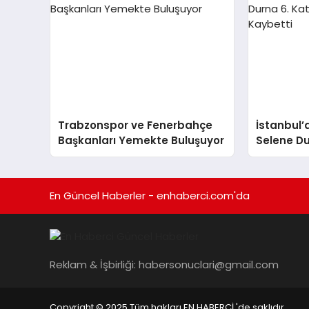
Trabzonspor ve Fenerbahçe
İstanbul’
Başkanları Yemekte Buluşuyor
Selene Du
Düşerek H
En Güncel Haberler - enhaberci.com'da
Reklam & İşbirliği:
habersonuclari@gmail.com
Copyright © 2025 Tüm hakları EN HABERCİ 'de saklıdır.