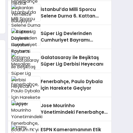
İstanbul’da Milli Sporcu
Selene Durna 6. Kattan
Düşerek Hayatını Kaybetti
Süper Lig Devlerinden
Cumhuriyet Bayramı
Kutlama Mesajları
Galatasaray ile Beşiktaş
Süper Lig Derbisi Heyecanı
Fenerbahçe, Paulo Dybala
İçin Harekete Geçiyor
Jose Mourinho
Yönetimindeki Fenerbahçe,
Bodrum FK’yi Ağırlıyor
ESPN Kameramanının Etik