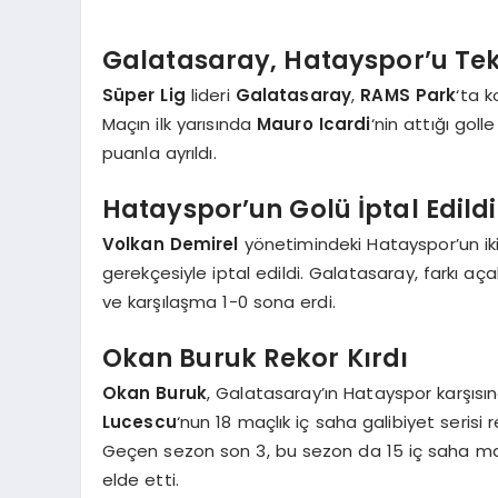
Galatasaray, Hatayspor’u Tek
Süper Lig
lideri
Galatasaray
,
RAMS Park
‘ta k
Maçın ilk yarısında
Mauro Icardi
‘nin attığı gol
puanla ayrıldı.
Hatayspor’un Golü İptal Edildi
Volkan Demirel
yönetimindeki Hatayspor’un ik
gerekçesiyle iptal edildi. Galatasaray, farkı 
ve karşılaşma 1-0 sona erdi.
Okan Buruk Rekor Kırdı
Okan Buruk
, Galatasaray’ın Hatayspor karşısınd
Lucescu
‘nun 18 maçlık iç saha galibiyet serisi
Geçen sezon son 3, bu sezon da 15 iç saha maçın
elde etti.