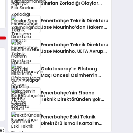
Sınırları Zorladığı Olaylar
Spor Yayıncılığında
Tartışma Yarattı
Fenerbahçe Teknik Direktörü
Jose Mourinho’dan Hakem
Kararları Eleştirisi
Fenerbahçe Teknik Direktörü
Jose Mourinho, UEFA Avrupa
Ligi Maçı Öncesi TRT’ye
Konuştu
Galatasaray’ın Elfsborg
Maçı Öncesi Osimhen’in
Sürpriz Sorusu
Fenerbahçe’nin Efsane
Teknik Direktöründen Şok
İtiraf!
Fenerbahçe Eski Teknik
Direktörü İsmail Kartal’ın
Antalyaspor – Galatasaray