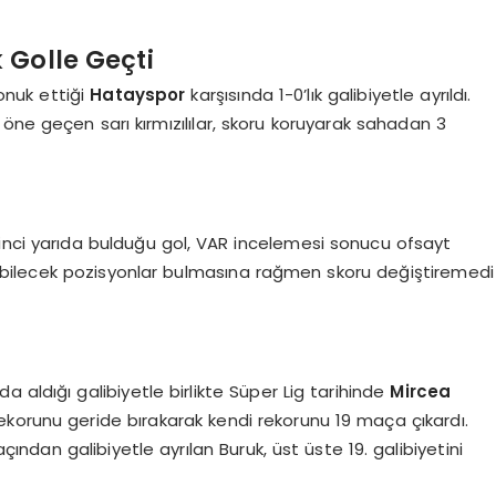
 Golle Geçti
onuk ettiği
Hatayspor
karşısında 1-0’lık galibiyetle ayrıldı.
le öne geçen sarı kırmızılılar, skoru koruyarak sahadan 3
inci yarıda bulduğu gol, VAR incelemesi sonucu ofsayt
açabilecek pozisyonlar bulmasına rağmen skoru değiştiremedi
a aldığı galibiyetle birlikte Süper Lig tarihinde
Mircea
 rekorunu geride bırakarak kendi rekorunu 19 maça çıkardı.
dan galibiyetle ayrılan Buruk, üst üste 19. galibiyetini