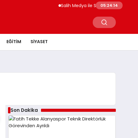
Salih Medya ile Sosyal Medya Profil Yö
05:24:14
EĞITIM
SIYASET
Son Dakika