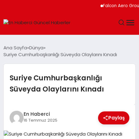
Falcon Aero Group, Kür
GÜNDEM
Ana Sayfa
Dünya
Suriye Cumhurbaşkanlığı Süveyda Olaylarını Kınadı
SPOR
SAĞLIK
Suriye Cumhurbaşkanlığı
Süveyda Olaylarını Kınadı
TEKNOLOJI
MAGAZIN
En Haberci
Paylaş
16 Temmuz 2025
DÜNYA