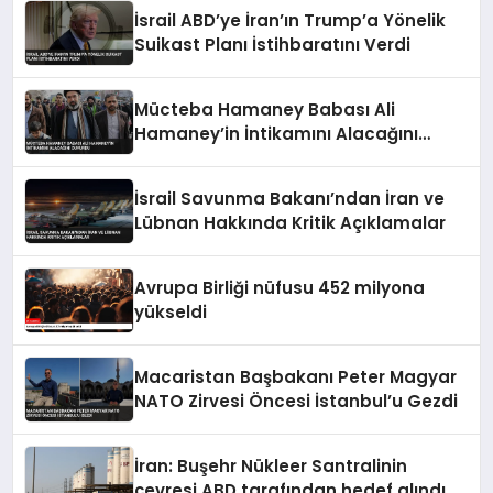
İsrail ABD’ye İran’ın Trump’a Yönelik
Suikast Planı İstihbaratını Verdi
Mücteba Hamaney Babası Ali
Hamaney’in İntikamını Alacağını
Duyurdu
İsrail Savunma Bakanı’ndan İran ve
Lübnan Hakkında Kritik Açıklamalar
Avrupa Birliği nüfusu 452 milyona
yükseldi
Macaristan Başbakanı Peter Magyar
NATO Zirvesi Öncesi İstanbul’u Gezdi
İran: Buşehr Nükleer Santralinin
çevresi ABD tarafından hedef alındı