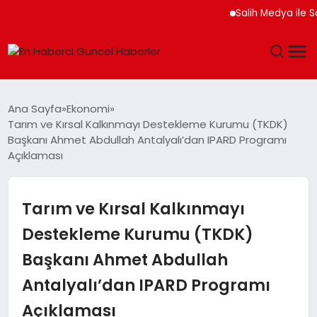
Salih Medya ile Sosyal
GÜNDEM
Ana Sayfa
Ekonomi
Tarım ve Kırsal Kalkınmayı Destekleme Kurumu (TKDK)
SPOR
Başkanı Ahmet Abdullah Antalyalı’dan IPARD Programı
Açıklaması
SAĞLIK
Tarım ve Kırsal Kalkınmayı
TEKNOLOJI
Destekleme Kurumu (TKDK)
MAGAZIN
Başkanı Ahmet Abdullah
DÜNYA
Antalyalı’dan IPARD Programı
Açıklaması