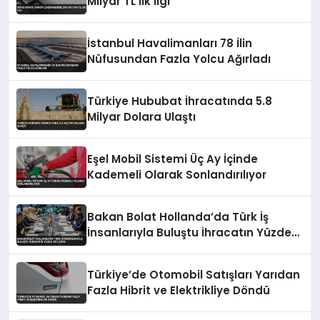
Milyar TL’lik İlgi
İstanbul Havalimanları 78 İlin
Nüfusundan Fazla Yolcu Ağırladı
Türkiye Hububat İhracatında 5.8
Milyar Dolara Ulaştı
Eşel Mobil Sistemi Üç Ay İçinde
Kademeli Olarak Sonlandırılıyor
Bakan Bolat Hollanda’da Türk İş
İnsanlarıyla Buluştu İhracatın Yüzde
43’ü AB’ye
Türkiye’de Otomobil Satışları Yarıdan
Fazla Hibrit ve Elektrikliye Döndü