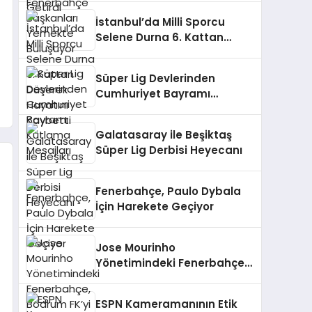
İstanbul’da Milli Sporcu
Selene Durna 6. Kattan
Düşerek Hayatını Kaybetti
Süper Lig Devlerinden
Cumhuriyet Bayramı
Kutlama Mesajları
Galatasaray ile Beşiktaş
Süper Lig Derbisi Heyecanı
Fenerbahçe, Paulo Dybala
İçin Harekete Geçiyor
Jose Mourinho
Yönetimindeki Fenerbahçe,
Bodrum FK’yi Ağırlıyor
ESPN Kameramanının Etik