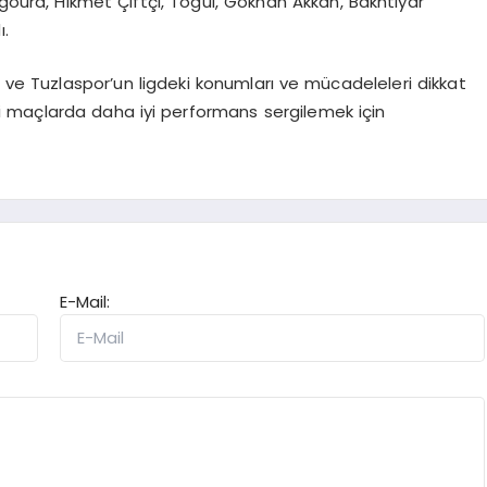
ngoura, Hikmet Çiftçi, Togui, Gökhan Akkan, Bakhtiyar
ı.
 Tuzlaspor’un ligdeki konumları ve mücadeleleri dikkat
eki maçlarda daha iyi performans sergilemek için
E-Mail: