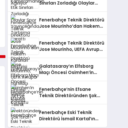
Sınırları Zorladığı Olaylar
Spor Yayıncılığında
Tartışma Yarattı
Fenerbahçe Teknik Direktörü
Jose Mourinho’dan Hakem
Kararları Eleştirisi
Fenerbahçe Teknik Direktörü
Jose Mourinho, UEFA Avrupa
Ligi Maçı Öncesi TRT’ye
Konuştu
Galatasaray’ın Elfsborg
Maçı Öncesi Osimhen’in
Sürpriz Sorusu
Fenerbahçe’nin Efsane
Teknik Direktöründen Şok
İtiraf!
Fenerbahçe Eski Teknik
Direktörü İsmail Kartal’ın
Antalyaspor – Galatasaray