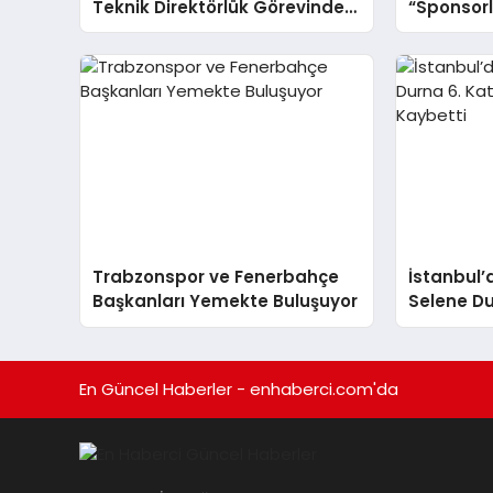
Teknik Direktörlük Görevinden
“Sponsor
Ayrıldı
Tertemiz 
Trabzonspor ve Fenerbahçe
İstanbul’
Başkanları Yemekte Buluşuyor
Selene Du
Düşerek H
En Güncel Haberler - enhaberci.com'da