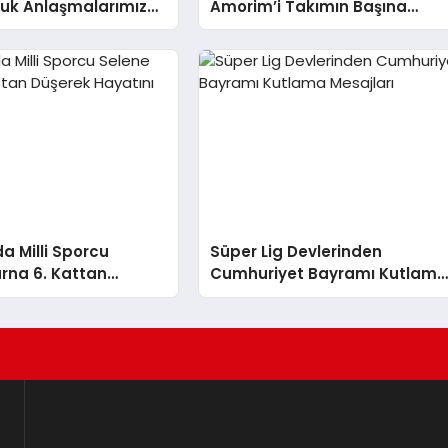
luk Anlaşmalarımız
Amorim’i Takımın Başına
ve Yasal”
Getirdi
da Milli Sporcu
Süper Lig Devlerinden
rna 6. Kattan
Cumhuriyet Bayramı Kutlam
ayatını Kaybetti
Mesajları