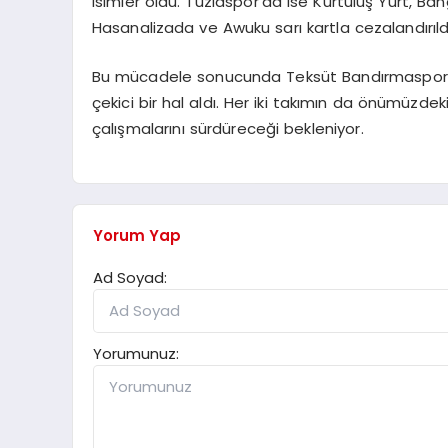
isimler oldu. Tuzlaspor’da ise Kurtuluş Yurt, Ba
Hasanalizada ve Awuku sarı kartla cezalandırıld
Bu mücadele sonucunda Teksüt Bandırmaspor ve
çekici bir hal aldı. Her iki takımın da önümüzd
çalışmalarını sürdüreceği bekleniyor.
Yorum Yap
Ad Soyad:
Yorumunuz: