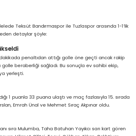
elede Teksüt Bandırmaspor ile Tuzlaspor arasında 1-1’lik
 eden detaylar şöyle:
ükseldi
akikada penaltıdan attığı golle öne geçti ancak rakip
 golle beraberliği sağladı. Bu sonuçla ev sahibi ekip,
a yerleşti.
ığı 1 puanla 33 puana ulaştı ve maç fazlasıyla 15. sırada
Arslan, Emrah Ünal ve Mehmet Sıraç Akpınar oldu.
nı sıra Mulumba, Taha Batuhan Yayıkcı sarı kart gören