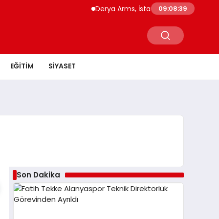
Derya Arms, İstanbul Prohunt 2026’da ye
09:08:39
EĞITIM
SIYASET
Son Dakika