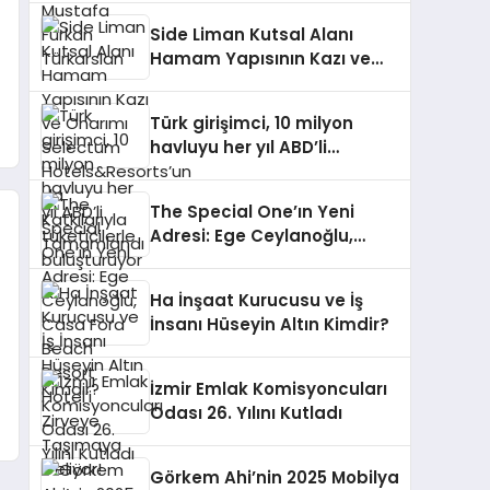
Side Liman Kutsal Alanı
Hamam Yapısının Kazı ve
Onarımı Selectum
Hotels&Resorts’un da
Türk girişimci, 10 milyon
Katkılarıyla Tamamlandı
havluyu her yıl ABD’li
tüketicilerle buluşturuyor
The Special One’ın Yeni
Adresi: Ege Ceylanoğlu,
Casa Fora Beach Resort
Hotel’i Zirveye Taşımaya
Ha İnşaat Kurucusu ve İş
Geliyor!
İnsanı Hüseyin Altın Kimdir?
İzmir Emlak Komisyoncuları
Odası 26. Yılını Kutladı
Görkem Ahi’nin 2025 Mobilya