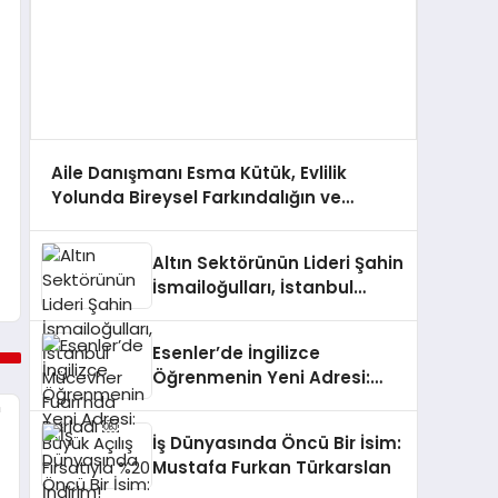
Aile Danışmanı Esma Kütük, Evlilik
Yolunda Bireysel Farkındalığın ve
Sınırların Gücünü Anlatıyor
Altın Sektörünün Lideri Şahin
İsmailoğulları, İstanbul
Mücevher Fuarı’nda Parladı ￼
Esenler’de İngilizce
Öğrenmenin Yeni Adresi:
Büyük Açılış Fırsatıyla %20
İndirim!
İş Dünyasında Öncü Bir İsim:
Mustafa Furkan Türkarslan