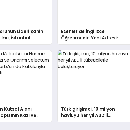
törünün Lideri Şahin
Esenler’de İngilizce
ları, İstanbul
Öğrenmenin Yeni Adresi:
Fuarı’nda Parladı ￼
Büyük Açılış Fırsatıyla %20
İndirim!
n Kutsal Alanı
Türk girişimci, 10 milyon
pısının Kazı ve
havluyu her yıl ABD’li
Selectum
tüketicilerle buluşturuyor
esorts’un da