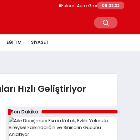
Falcon Aero Group, Küresel Havacılık Te
09:02:32
EĞITIM
SIYASET
rı Hızlı Geliştiriyor
Son Dakika