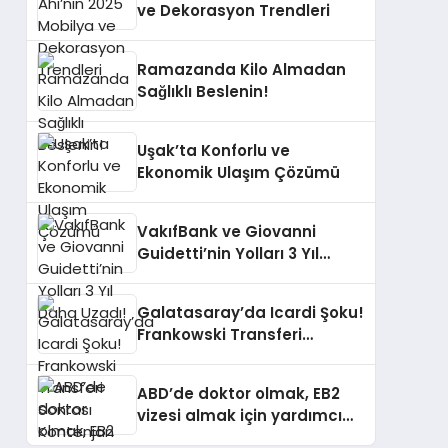
ve Dekorasyon Trendleri
Ramazanda Kilo Almadan
Sağlıklı Beslenin!
Uşak’ta Konforlu ve
Ekonomik Ulaşım Çözümü
VakıfBank ve Giovanni
Guidetti’nin Yolları 3 Yıl
Daha Uzadı!
Galatasaray’da Icardi Şoku!
Frankowski Transferi
Sonrası Kontenjan Engeli
ABD’de doktor olmak, EB2
vizesi almak için yardımcı
mı oluyor?