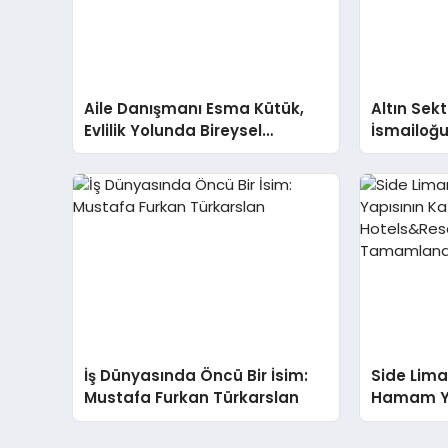
Aile Danışmanı Esma Kütük,
Altın Sek
Evlilik Yolunda Bireysel
İsmailoğul
Farkındalığın ve Sınırların
Mücevher 
Gücünü Anlatıyor
İş Dünyasında Öncü Bir İsim:
Side Lima
Mustafa Furkan Türkarslan
Hamam Ya
Onarımı 
Hotels&R